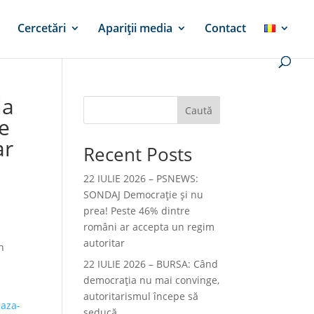
Cercetări
Apariții media
Contact
la
Caută
le
ar
Recent Posts
22 IULIE 2026 – PSNEWS:
SONDAJ Democrație și nu
prea! Peste 46% dintre
români ar accepta un regim
autoritar
n
22 IULIE 2026 – BURSA: Când
democraţia nu mai convinge,
autoritarismul începe să
eaza-
seducă