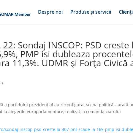
Despre noi
Produse și servicii
Clienți
 22: Sondaj INSCOP: PSD creste 
6,9%, PMP isi dubleaza procente
ra 11,3%. UDMR şi Forţa Civică 
ia
lă a partidului prezidenţial au reconfigurat scena politică – arată u
t la alegerile europarlamentare, realizat la comanda ziarului
ro/sondaj-inscop-psd-creste-la-407-pnl-scade-la-169-pmp-isi-dubl