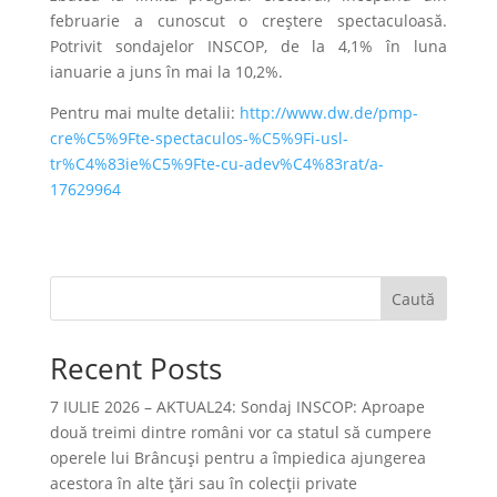
februarie a cunoscut o creştere spectaculoasă.
Potrivit sondajelor INSCOP, de la 4,1% în luna
ianuarie a juns în mai la 10,2%.
Pentru mai multe detalii:
http://www.dw.de/pmp-
cre%C5%9Fte-spectaculos-%C5%9Fi-usl-
tr%C4%83ie%C5%9Fte-cu-adev%C4%83rat/a-
17629964
Caută
Recent Posts
7 IULIE 2026 – AKTUAL24: Sondaj INSCOP: Aproape
două treimi dintre români vor ca statul să cumpere
operele lui Brâncuşi pentru a împiedica ajungerea
acestora în alte ţări sau în colecţii private