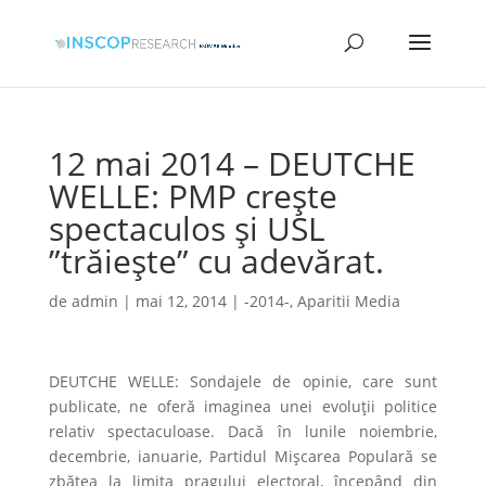
12 mai 2014 – DEUTCHE
WELLE: PMP creşte
spectaculos şi USL
”trăieşte” cu adevărat.
de
admin
|
mai 12, 2014
|
-2014-
,
Aparitii Media
DEUTCHE WELLE: Sondajele de opinie, care sunt
publicate, ne oferă imaginea unei evoluţii politice
relativ spectaculoase. Dacă în lunile noiembrie,
decembrie, ianuarie, Partidul Mişcarea Populară se
zbătea la limita pragului electoral, începând din