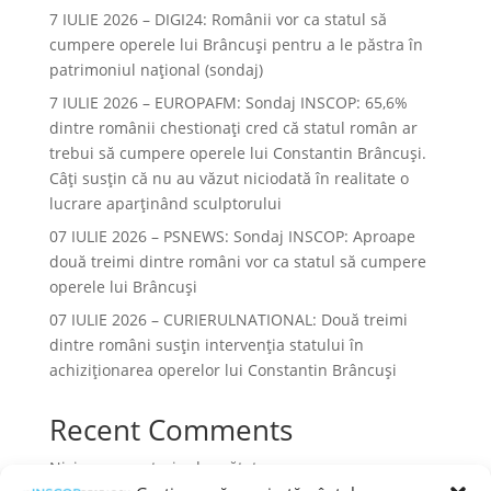
7 IULIE 2026 – DIGI24: Românii vor ca statul să
cumpere operele lui Brâncuși pentru a le păstra în
patrimoniul național (sondaj)
7 IULIE 2026 – EUROPAFM: Sondaj INSCOP: 65,6%
dintre românii chestionați cred că statul român ar
trebui să cumpere operele lui Constantin Brâncuși.
Câți susțin că nu au văzut niciodată în realitate o
lucrare aparținând sculptorului
07 IULIE 2026 – PSNEWS: Sondaj INSCOP: Aproape
două treimi dintre români vor ca statul să cumpere
operele lui Brâncuși
07 IULIE 2026 – CURIERULNATIONAL: Două treimi
dintre români susțin intervenția statului în
achiziționarea operelor lui Constantin Brâncuși
Recent Comments
Niciun comentariu de arătat.