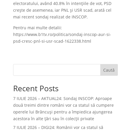
electoratului, având 40.8% în intențiile de vot, PSD
crește de asemenea, iar PNL și USR scad, arată cel
mai recent sondaj realizat de INSCOP.
Pentru mai multe detalii:
https://www.b1tv.ro/politica/sondaj-inscop-aur-si-
psd-cresc-pnl-si-usr-scad-1622338.html
Caută
Recent Posts
7 IULIE 2026 – AKTUAL24: Sondaj INSCOP: Aproape
două treimi dintre români vor ca statul să cumpere
operele lui Brâncuşi pentru a împiedica ajungerea
acestora în alte ţări sau în colecţii private
7 IULIE 2026 – DIGI24: Românii vor ca statul să