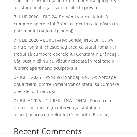
operele lui Brâncuşi pentru a împiedica ajungerea
acestora în alte ţări sau în colecţii private
7 IULIE 2026 – DIGI24: Românii vor ca statul să
cumpere operele lui Brâncuși pentru a le păstra în
patrimoniul național (sondaj)
7 IULIE 2026 – EUROPAFM: Sondaj INSCOP: 65,6%
dintre românii chestionați cred că statul român ar
trebui să cumpere operele lui Constantin Brâncuși.
Câți susțin că nu au văzut niciodată în realitate o
lucrare aparținând sculptorului
07 IULIE 2026 – PSNEWS: Sondaj INSCOP: Aproape
două treimi dintre români vor ca statul să cumpere
operele lui Brâncuși
07 IULIE 2026 – CURIERULNATIONAL: Două treimi
dintre români susțin intervenția statului în
achiziționarea operelor lui Constantin Brâncuși
Recent Comments