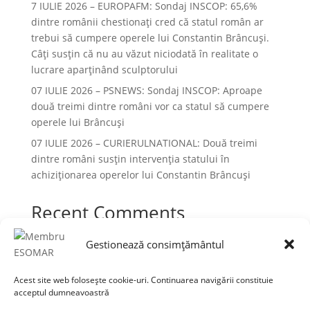
7 IULIE 2026 – EUROPAFM: Sondaj INSCOP: 65,6%
dintre românii chestionați cred că statul român ar
trebui să cumpere operele lui Constantin Brâncuși.
Câți susțin că nu au văzut niciodată în realitate o
lucrare aparținând sculptorului
07 IULIE 2026 – PSNEWS: Sondaj INSCOP: Aproape
două treimi dintre români vor ca statul să cumpere
operele lui Brâncuși
07 IULIE 2026 – CURIERULNATIONAL: Două treimi
dintre români susțin intervenția statului în
achiziționarea operelor lui Constantin Brâncuși
Recent Comments
Niciun comentariu de arătat.
Gestionează consimțământul
Acest site web folosește cookie-uri. Continuarea navigării constituie
acceptul dumneavoastră
Termeni și condiții