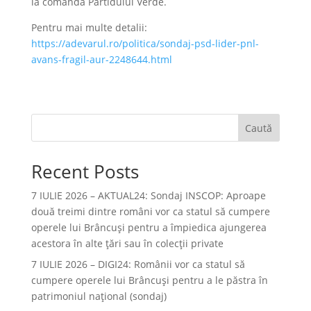
la comanda Partidului Verde.
Pentru mai multe detalii:
https://adevarul.ro/politica/sondaj-psd-lider-pnl-
avans-fragil-aur-2248644.html
Caută
Recent Posts
7 IULIE 2026 – AKTUAL24: Sondaj INSCOP: Aproape
două treimi dintre români vor ca statul să cumpere
operele lui Brâncuşi pentru a împiedica ajungerea
acestora în alte ţări sau în colecţii private
7 IULIE 2026 – DIGI24: Românii vor ca statul să
cumpere operele lui Brâncuși pentru a le păstra în
patrimoniul național (sondaj)