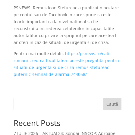
PSNEWS: Remus Ioan Stefureac a publicat o postare
pe contul sau de Facebook in care spune ca este
foarte important ca la nivel national sa fie
reconstruita increderea cetatenilor in capacitatile
autoritatilor cu privire la sprijinul pe care acestea l-
ar oferi in caz de situatii de urgenta si de criza.
Pentru mai multe detalii:
https://psnews.ro/cati-
romani-cred-ca-localitatea-lor-este-pregatita-pentru-
situatii-de-urgenta-si-de-criza-remus-stefureac-
puternic-semnal-de-alarma-744058/
Caută
Recent Posts
7 IULIE 2026 – AKTUAL24: Sondaj INSCOP: Aproape