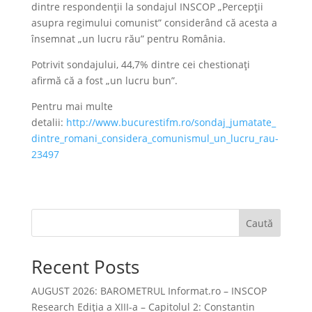
dintre respondenții la sondajul INSCOP „Percepții
asupra regimului comunist” considerând că acesta a
însemnat „un lucru rău” pentru România.
Potrivit sondajului, 44,7% dintre cei chestionați
afirmă că a fost „un lucru bun”.
Pentru mai multe
detalii:
http://www.bucurestifm.ro/sondaj_jumatate_
dintre_romani_considera_comunismul_un_lucru_rau-
23497
Caută
Recent Posts
AUGUST 2026: BAROMETRUL Informat.ro – INSCOP
Research Ediția a XIII-a – Capitolul 2: Constantin