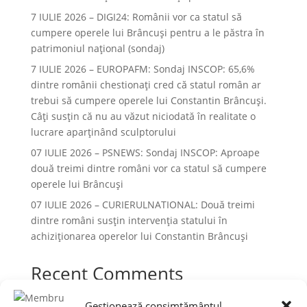
7 IULIE 2026 – DIGI24: Românii vor ca statul să
cumpere operele lui Brâncuși pentru a le păstra în
patrimoniul național (sondaj)
7 IULIE 2026 – EUROPAFM: Sondaj INSCOP: 65,6%
dintre românii chestionați cred că statul român ar
trebui să cumpere operele lui Constantin Brâncuși.
Câți susțin că nu au văzut niciodată în realitate o
lucrare aparținând sculptorului
07 IULIE 2026 – PSNEWS: Sondaj INSCOP: Aproape
două treimi dintre români vor ca statul să cumpere
operele lui Brâncuși
07 IULIE 2026 – CURIERULNATIONAL: Două treimi
dintre români susțin intervenția statului în
achiziționarea operelor lui Constantin Brâncuși
Recent Comments
Niciun comentariu de arătat.
Gestionează consimțământul