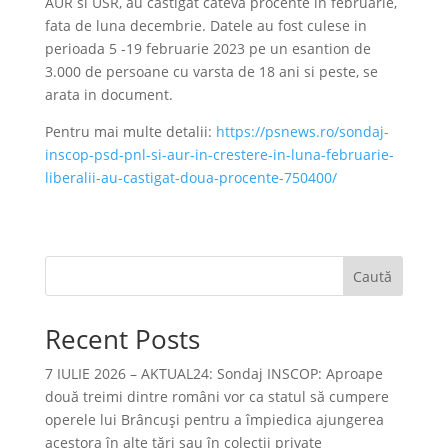
AUR si USR, au castigat cateva procente in februarie,
fata de luna decembrie. Datele au fost culese in
perioada 5 -19 februarie 2023 pe un esantion de
3.000 de persoane cu varsta de 18 ani si peste, se
arata in document.
Pentru mai multe detalii:
https://psnews.ro/sondaj-
inscop-psd-pnl-si-aur-in-crestere-in-luna-februarie-
liberalii-au-castigat-doua-procente-750400/
Caută
Recent Posts
7 IULIE 2026 – AKTUAL24: Sondaj INSCOP: Aproape
două treimi dintre români vor ca statul să cumpere
operele lui Brâncuşi pentru a împiedica ajungerea
acestora în alte ţări sau în colecţii private