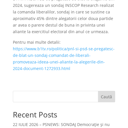
2024, sugereaza un sondaj INSCOP Research realizat
la comanda liberalilor, sondaj in care se sustine ca
aproximativ 45% dintre alegatorii celor doua partide
ar avea o parere destul de buna in privinta unei
aliante la exercitiul electoral din anul ce urmeaza.
Pentru mai multe detalii:
https://www.b1tv.ro/politica/pnl-si-psd-se-pregatesc-
de-blat-un-sondaj-comandat-de-liberali-
promoveaza-ideea-unei-aliante-la-alegerile-din-
2024-document-1272933.html
Caută
Recent Posts
22 IULIE 2026 – PSNEWS: SONDAJ Democrație și nu