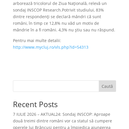
arborează tricolorul de Ziua Națională, relevă un
sondaj INSCOP Research.Potrivit studiului, 83%
dintre respondenți se declară mândri că sunt
români, în timp ce 12,8% nu văd un motiv de
mândrie în a fi români. 4,3% nu știu sau nu răspund.
Pentru mai multe detalii:
http://www.mycluj.ro/vls.php?id=54313
Caută
Recent Posts
7 IULIE 2026 – AKTUAL24: Sondaj INSCOP: Aproape
două treimi dintre români vor ca statul să cumpere
operele lui Brâncuşi pentru a împiedica ajungerea