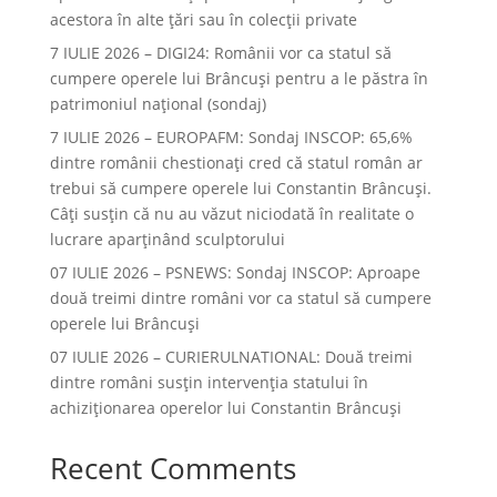
acestora în alte ţări sau în colecţii private
7 IULIE 2026 – DIGI24: Românii vor ca statul să
cumpere operele lui Brâncuși pentru a le păstra în
patrimoniul național (sondaj)
7 IULIE 2026 – EUROPAFM: Sondaj INSCOP: 65,6%
dintre românii chestionați cred că statul român ar
trebui să cumpere operele lui Constantin Brâncuși.
Câți susțin că nu au văzut niciodată în realitate o
lucrare aparținând sculptorului
07 IULIE 2026 – PSNEWS: Sondaj INSCOP: Aproape
două treimi dintre români vor ca statul să cumpere
operele lui Brâncuși
07 IULIE 2026 – CURIERULNATIONAL: Două treimi
dintre români susțin intervenția statului în
achiziționarea operelor lui Constantin Brâncuși
Recent Comments