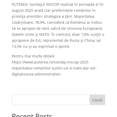
PUTEREA: Sondajul INSCOP realizat în perioada 4-10
august 2025 arată clar preferințele românilor în
privința orientării strategice a țării. Majoritatea
covârșitoare, 78,9%, consideră că România ar trebui
să se apropie de Vest, adică de Uniunea Europeană,
Statele Unite și NATO. În contrast, doar 7,8% susțin o
apropiere de Est, reprezentat de Rusia și China, iar
13,3% nu și-au exprimat o opinie.
Pentru mai multe detalii:
https://www.puterea.ro/sondaj-inscop-2025-
majoritatea-romanilor-sustin-ue-si-nato-dar-vor-
digitalizarea-administratiei/
Caută
Recent Posts