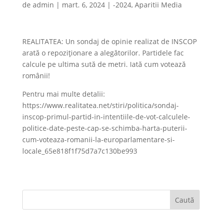
de
admin
|
mart. 6, 2024
|
-2024
,
Aparitii Media
REALITATEA: Un sondaj de opinie realizat de INSCOP
arată o repoziționare a alegătorilor. Partidele fac
calcule pe ultima sută de metri. Iată cum votează
românii!
Pentru mai multe detalii:
https://www.realitatea.net/stiri/politica/sondaj-
inscop-primul-partid-in-intentiile-de-vot-calculele-
politice-date-peste-cap-se-schimba-harta-puterii-
cum-voteaza-romanii-la-europarlamentare-si-
locale_65e818f1f75d7a7c130be993
Caută