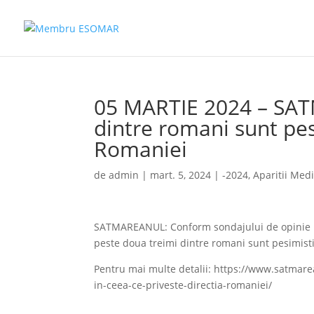
05 MARTIE 2024 – SA
dintre romani sunt pesi
Romaniei
de
admin
|
mart. 5, 2024
|
-2024
,
Aparitii Med
SATMAREANUL: Conform sondajului de opinie r
peste doua treimi dintre romani sunt pesimisti cu
Pentru mai multe detalii: https://www.satmare
in-ceea-ce-priveste-directia-romaniei/