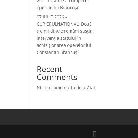
vor ca statul să cumpere
operele lui Brâncuși
07 IULIE 2026 –
CURIERULNATIONAL: Două
treimi dintre români susțin
intervenția statului în
achiziționarea operelor lui
Constantin Brâncuși
Recent
Comments
Niciun comentariu de arătat.