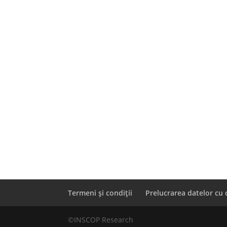
Termeni și condiții
Prelucrarea datelor cu 
©INSCOP Research