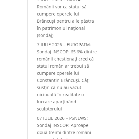
Românii vor ca statul să
cumpere operele lui
Brâncuși pentru a le păstra
în patrimoniul național
(sondaj)
7 IULIE 2026 – EUROPAFM:
Sondaj INSCOP: 65,6% dintre
românii chestionați cred că
statul român ar trebui să
cumpere operele lui
Constantin Brâncuși. Câți
susțin că nu au văzut
niciodată în realitate o
lucrare aparținând
sculptorului
07 IULIE 2026 – PSNEWS:
Sondaj INSCOP: Aproape
două treimi dintre români