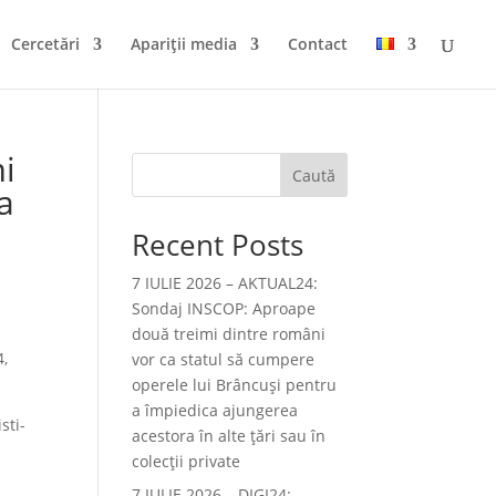
Cercetări
Apariții media
Contact
i
Caută
a
Recent Posts
7 IULIE 2026 – AKTUAL24:
Sondaj INSCOP: Aproape
două treimi dintre români
4,
vor ca statul să cumpere
operele lui Brâncuşi pentru
a împiedica ajungerea
sti-
acestora în alte ţări sau în
colecţii private
7 IULIE 2026 – DIGI24: