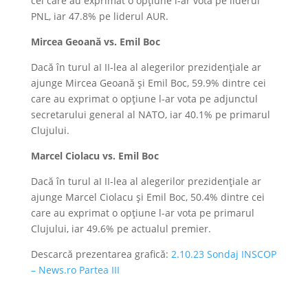
cei care au exprimat o opțiune l-ar vota pe liderul
PNL, iar 47.8% pe liderul AUR.
Mircea Geoană vs. Emil Boc
Dacă în turul aI II-lea al alegerilor prezidențiale ar
ajunge Mircea Geoană și Emil Boc, 59.9% dintre cei
care au exprimat o opțiune l-ar vota pe adjunctul
secretarului general al NATO, iar 40.1% pe primarul
Clujului.
Marcel Ciolacu vs. Emil Boc
Dacă în turul aI II-lea al alegerilor prezidențiale ar
ajunge Marcel Ciolacu și Emil Boc, 50.4% dintre cei
care au exprimat o opțiune l-ar vota pe primarul
Clujului, iar 49.6% pe actualul premier.
Descarcă prezentarea grafică:
2.10.23 Sondaj INSCOP
– News.ro Partea III