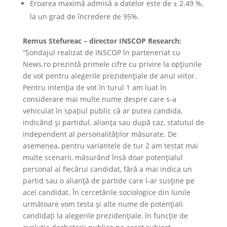
Eroarea maximă admisă a datelor este de ± 2.49 %,
la un grad de încredere de 95%.
Remus Stefureac – director INSCOP Research:
”Sondajul realizat de INSCOP în parteneriat cu
News.ro prezintă primele cifre cu privire la opțiunile
de vot pentru alegerile prezidențiale de anul viitor.
Pentru intenția de vot în turul 1 am luat în
considerare mai multe nume despre care s-a
vehiculat în spațiul public că ar putea candida,
indicând și partidul, alianța sau după caz, statutul de
independent al personalităților măsurate. De
asemenea, pentru variantele de tur 2 am testat mai
multe scenarii, măsurând însă doar potențialul
personal al fiecărui candidat, fără a mai indica un
partid sau o alianță de partide care l-ar susține pe
acel candidat. În cercetările sociologice din lunile
următoare vom testa și alte nume de potențiali
candidați la alegerile prezidențiale, în funcție de