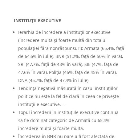
INSTITUŢII EXECUTIVE
Ierarhia de încredere a instituţiilor executive
(încredere multă şi foarte multă din totalul
populaţiei fără nonrăspunsuri): Armata (65,4%, faţă
de 64,6% în iulie), BNR (51,2%, faţă de 50% în vară),
SRI (47,7%, faţă de 48% în vară), SIE (47%, faţă de
47,6% în vară), Poliţia (46%, faţă de 45% în vară),
DNA (45,7%, faţă de 47,4% în iulie)
Tendinţa negativă măsurată în cazul instituţiilor
politice nu este la fel de clară în ceea ce priveşte
instituţiile executive. .
Topul încrederii în instituţiile executive continuă
să fie dominat categoric de Armată cu 65,4%
încredere multă şi foarte multă.
Încrederea în BNR nu pare a fi fost afectată de