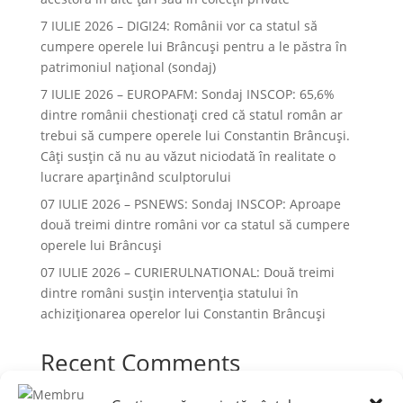
7 IULIE 2026 – DIGI24: Românii vor ca statul să
cumpere operele lui Brâncuși pentru a le păstra în
patrimoniul național (sondaj)
7 IULIE 2026 – EUROPAFM: Sondaj INSCOP: 65,6%
dintre românii chestionați cred că statul român ar
trebui să cumpere operele lui Constantin Brâncuși.
Câți susțin că nu au văzut niciodată în realitate o
lucrare aparținând sculptorului
07 IULIE 2026 – PSNEWS: Sondaj INSCOP: Aproape
două treimi dintre români vor ca statul să cumpere
operele lui Brâncuși
07 IULIE 2026 – CURIERULNATIONAL: Două treimi
dintre români susțin intervenția statului în
achiziționarea operelor lui Constantin Brâncuși
Recent Comments
Niciun comentariu de arătat.