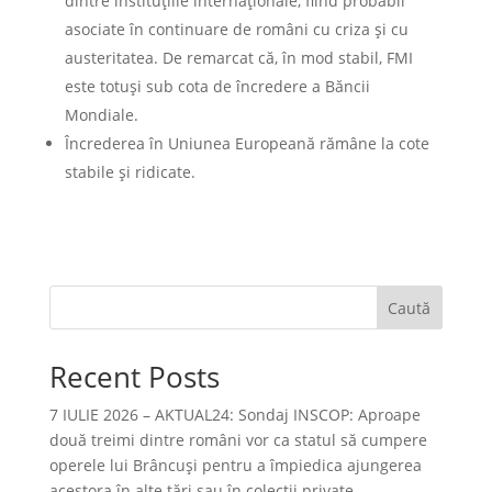
dintre instituţiile internaţionale, fiind probabil
asociate în continuare de români cu criza şi cu
austeritatea. De remarcat că, în mod stabil, FMI
este totuşi sub cota de încredere a Băncii
Mondiale.
Încrederea în Uniunea Europeană rămâne la cote
stabile şi ridicate.
Caută
Recent Posts
7 IULIE 2026 – AKTUAL24: Sondaj INSCOP: Aproape
două treimi dintre români vor ca statul să cumpere
operele lui Brâncuşi pentru a împiedica ajungerea
acestora în alte ţări sau în colecţii private