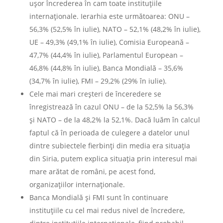
uşor încrederea în cam toate instituţiile
internaţionale. Ierarhia este următoarea: ONU –
56,3% (52,5% în iulie), NATO – 52,1% (48,2% în iulie),
UE – 49,3% (49,1% în iulie), Comisia Europeană –
47,7% (44,4% în iulie), Parlamentul European –
46,8% (44,8% în iulie), Banca Mondială – 35,6%
(34,7% în iulie), FMI – 29,2% (29% în iulie).
Cele mai mari creşteri de înceredere se
înregistrează în cazul ONU – de la 52,5% la 56,3%
şi NATO – de la 48,2% la 52,1%. Dacă luăm în calcul
faptul că în perioada de culegere a datelor unul
dintre subiectele fierbinţi din media era situaţia
din Siria, putem explica situaţia prin interesul mai
mare arătat de români, pe acest fond,
organizaţiilor internaţionale.
Banca Mondială şi FMI sunt în continuare
instituţiile cu cel mai redus nivel de încredere,