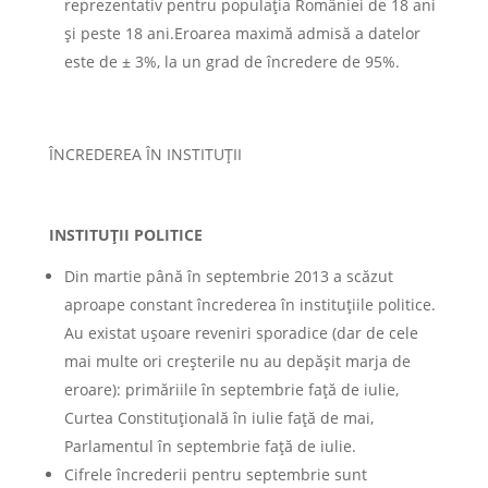
reprezentativ pentru populația României de 18 ani
și peste 18 ani.Eroarea maximă admisă a datelor
este de ± 3%, la un grad de încredere de 95%.
ÎNCREDEREA ÎN INSTITUŢII
INSTITUŢII POLITICE
Din martie până în septembrie 2013 a scăzut
aproape constant încrederea în instituţiile politice.
Au existat uşoare reveniri sporadice (dar de cele
mai multe ori creşterile nu au depăşit marja de
eroare): primăriile în septembrie faţă de iulie,
Curtea Constituţională în iulie faţă de mai,
Parlamentul în septembrie faţă de iulie.
Cifrele încrederii pentru septembrie sunt