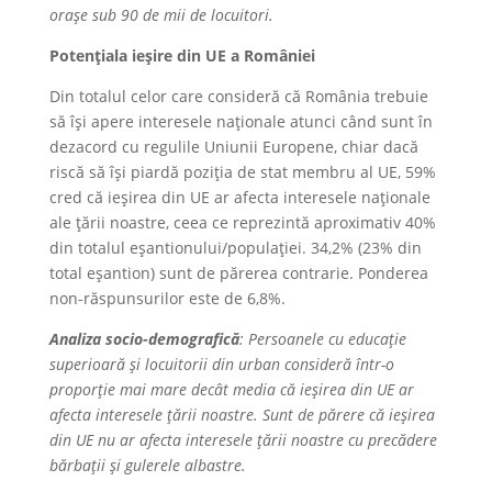
orașe sub 90 de mii de locuitori.
Potențiala ieșire din UE a României
Din totalul celor care consideră că România trebuie
să își apere interesele naționale atunci când sunt în
dezacord cu regulile Uniunii Europene, chiar dacă
riscă să își piardă poziția de stat membru al UE, 59%
cred că ieșirea din UE ar afecta interesele naționale
ale țării noastre, ceea ce reprezintă aproximativ 40%
din totalul eșantionului/populației. 34,2% (23% din
total eșantion) sunt de părerea contrarie. Ponderea
non-răspunsurilor este de 6,8%.
Analiza socio-demografică
: Persoanele cu educație
superioară și locuitorii din urban consideră într-o
proporție mai mare decât media că ieșirea din UE ar
afecta interesele țării noastre. Sunt de părere că ieșirea
din UE nu ar afecta interesele țării noastre cu precădere
bărbații și gulerele albastre.