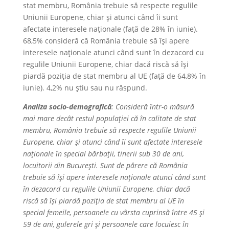
stat membru, România trebuie să respecte regulile
Uniunii Europene, chiar și atunci când îi sunt
afectate interesele naționale (față de 28% în iunie).
68,5% consideră că România trebuie să își apere
interesele naționale atunci când sunt în dezacord cu
regulile Uniunii Europene, chiar dacă riscă să își
piardă poziția de stat membru al UE (față de 64,8% în
iunie). 4,2% nu știu sau nu răspund.
Analiza socio-demografică
: Consideră într-o măsură
mai mare decât restul populației că în calitate de stat
membru, România trebuie să respecte regulile Uniunii
Europene, chiar și atunci când îi sunt afectate interesele
naționale în special bărbații, tinerii sub 30 de ani,
locuitorii din București. Sunt de părere că România
trebuie să își apere interesele naționale atunci când sunt
în dezacord cu regulile Uniunii Europene, chiar dacă
riscă să își piardă poziția de stat membru al UE în
special femeile, persoanele cu vârsta cuprinsă între 45 și
59 de ani, gulerele gri și persoanele care locuiesc în