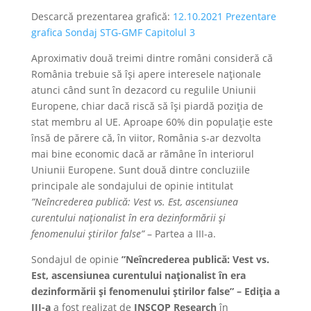
Descarcă prezentarea grafică:
12.10.2021 Prezentare
grafica Sondaj STG-GMF Capitolul 3
Aproximativ două treimi dintre români consideră că
România trebuie să își apere interesele naționale
atunci când sunt în dezacord cu regulile Uniunii
Europene, chiar dacă riscă să își piardă poziția de
stat membru al UE. Aproape 60% din populație este
însă de părere că, în viitor, România s-ar dezvolta
mai bine economic dacă ar rămâne în interiorul
Uniunii Europene. Sunt două dintre concluziile
principale ale sondajului de opinie intitulat
”Neîncrederea publică: Vest vs. Est, ascensiunea
curentului naționalist în era dezinformării și
fenomenului știrilor false”
– Partea a III-a.
Sondajul de opinie
”Neîncrederea publică: Vest vs.
Est, ascensiunea curentului naționalist în era
dezinformării și fenomenului știrilor false” – Ediția a
III-a
a fost realizat de
INSCOP Research
în