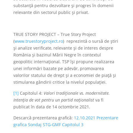
substanță pentru dezvoltare și progres în domenii
relevante din sectorul public și privat.
TRUE STORY PROJECT – True Story Project
(
www.truestoryproject.ro
) reprezintă o sursă de știri
și analize verificate, relevante și de interes despre
România și bazinul Mării Negre în contextul
geopolitic internațional. TSP își propune realizarea
unei informări bazate pe adevăr, promovarea
valorilor statului de drept și a economiei de piață și
stimularea gândirii critice la nivelul populației.
[1]
Capitolul 4:
Valori tradiționale vs. modernitate.
Intenția de vot pentru un partid naționalist
va fi
publicat în data de 14 octombrie 2021.
Descarcă prezentarea grafică:
12.10.2021 Prezentare
grafica Sondaj STG-GMF Capitolul 3