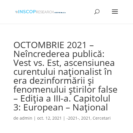
OCTOMBRIE 2021 –
Neîncrederea publică:
Vest vs. Est, ascensiunea
curentului naționalist în
era dezinformării și
fenomenului știrilor false
– Ediția a III-a. Capitolul
3: European – Național
de
admin
|
oct. 12, 2021
|
-2021-
,
2021
,
Cercetari