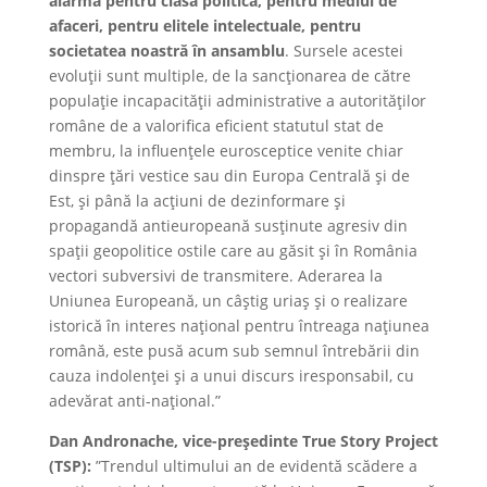
alarmă pentru clasa politică, pentru mediul de
afaceri, pentru elitele intelectuale, pentru
societatea noastră în ansamblu
. Sursele acestei
evoluții sunt multiple, de la sancționarea de către
populație incapacității administrative a autorităților
române de a valorifica eficient statutul stat de
membru, la influențele eurosceptice venite chiar
dinspre țări vestice sau din Europa Centrală și de
Est, și până la acțiuni de dezinformare și
propagandă antieuropeană susținute agresiv din
spații geopolitice ostile care au găsit și în România
vectori subversivi de transmitere. Aderarea la
Uniunea Europeană, un câștig uriaș și o realizare
istorică în interes național pentru întreaga națiunea
română, este pusă acum sub semnul întrebării din
cauza indolenței și a unui discurs iresponsabil, cu
adevărat anti-național.”
Dan Andronache, vice-președinte True Story Project
(TSP):
”Trendul ultimului an de evidentă scădere a