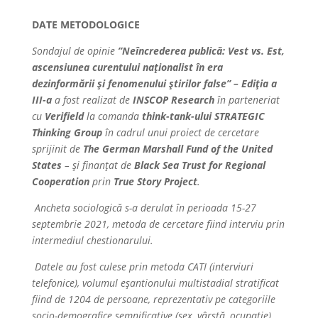
DATE METODOLOGICE
Sondajul de opinie
”Neîncrederea publică: Vest vs. Est,
ascensiunea curentului naționalist în era
dezinformării și fenomenului știrilor false” – Ediția a
III-a
a fost realizat de
INSCOP Research
în parteneriat
cu
Verifield
la comanda
think-tank-ului STRATEGIC
Thinking Group
în cadrul unui proiect de cercetare
sprijinit de
The German Marshall Fund of the United
States
– și finanțat de
Black Sea Trust for Regional
Cooperation
prin
True Story Project
.
Ancheta sociologică s-a derulat în perioada 15-27
septembrie 2021, metoda de cercetare fiind interviu prin
intermediul chestionarului.
Datele au fost culese prin metoda CATI (interviuri
telefonice), volumul eșantionului multistadial stratificat
fiind de 1204 de persoane, reprezentativ pe categoriile
socio-demografice semnificative (sex, vârstă, ocupație)