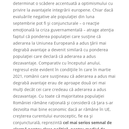
determinat o scădere accentuată a optimismului cu
privire la avantajele integrării europene. Chiar dacă
evaluările negative ale populației din luna
septembrie pot fi și conjuncturale – o reacție
emoțională la criza guvernamentală – atrage atenția
faptul că ponderea populației care susține că
aderarea la Uniunea Europeană a adus țării mai
degrabă avantaje a devenit similară cu ponderea
populației care declară că aderarea a adus
dezavantaje. Comparativ cu începutul anului,
regresul este evident în condițiile în care în martie
2021, românii care susțineau că aderarea a adus mai
degrabă avantaje erau de aproape două ori mai
mulți decât cei care credeau că aderarea a adus
dezavantaje. Cu toate că majoritatea populației
României rămâne rațională și consideră că țara s-ar
dezvolta mai bine economic dacă ar rămâne în UE,
creșterea curentului eurosceptic, fie ea și
conjuncturală, reprezintă
cel mai serios semnal de