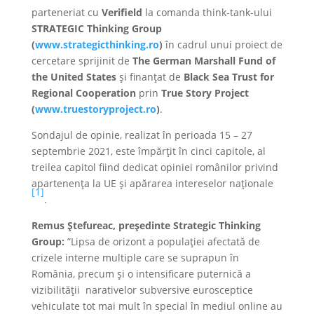
parteneriat cu
Verifield
la comanda think-tank-ului
STRATEGIC Thinking Group
(
www.strategicthinking.ro
)
în cadrul unui proiect de
cercetare sprijinit de
The
German Marshall Fund of
the United States
și finanțat de
Black Sea Trust for
Regional Cooperation
prin
True Story Project
(
www.truestoryproject.ro
)
.
Sondajul de opinie, realizat în perioada 15 – 27
septembrie 2021, este împărțit în cinci capitole, al
treilea capitol fiind dedicat opiniei românilor privind
apartenența la UE și apărarea intereselor naționale
[1]
.
Remus Ștefureac, președinte Strategic Thinking
Group:
”Lipsa de orizont a populației afectată de
crizele interne multiple care se suprapun în
România, precum și o intensificare puternică a
vizibilității narativelor subversive eurosceptice
vehiculate tot mai mult în special în mediul online au