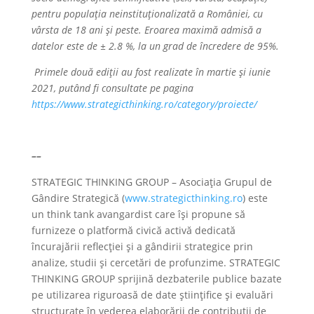
pentru populația neinstituționalizată a României, cu
vârsta de 18 ani și peste. Eroarea maximă admisă a
datelor este de ± 2.8 %, la un grad de încredere de 95%.
Primele două ediții au fost realizate în martie și iunie
2021, putând fi consultate pe pagina
https://www.strategicthinking.ro/category/proiecte/
––
STRATEGIC THINKING GROUP – Asociația Grupul de
Gândire Strategică (
www.strategicthinking.ro
) este
un think tank avangardist care își propune să
furnizeze o platformă civică activă dedicată
încurajării reflecției și a gândirii strategice prin
analize, studii și cercetări de profunzime. STRATEGIC
THINKING GROUP sprijină dezbaterile publice bazate
pe utilizarea riguroasă de date științifice și evaluări
structurate în vederea elaborării de contribuții de