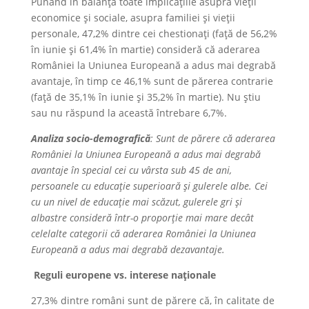
Punând în balanță toate implicațiile asupra vieții
economice și sociale, asupra familiei și vieții
personale, 47,2% dintre cei chestionați (față de 56,2%
în iunie și 61,4% în martie) consideră că aderarea
României la Uniunea Europeană a adus mai degrabă
avantaje, în timp ce 46,1% sunt de părerea contrarie
(față de 35,1% în iunie și 35,2% în martie). Nu știu
sau nu răspund la această întrebare 6,7%.
Analiza socio-demografică
: Sunt de părere că aderarea
României la Uniunea Europeană a adus mai degrabă
avantaje în special cei cu vârsta sub 45 de ani,
persoanele cu educație superioară și gulerele albe. Cei
cu un nivel de educație mai scăzut, gulerele gri și
albastre consideră într-o proporție mai mare decât
celelalte categorii că aderarea României la Uniunea
Europeană a adus mai degrabă dezavantaje.
Reguli europene vs. interese naționale
27,3% dintre români sunt de părere că, în calitate de