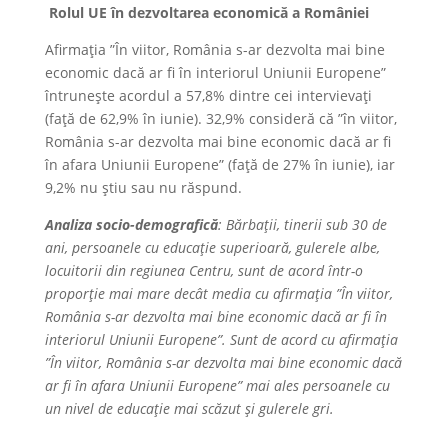
Rolul UE în dezvoltarea economică a României
Afirmația ”În viitor, România s-ar dezvolta mai bine
economic dacă ar fi în interiorul Uniunii Europene”
întrunește acordul a 57,8% dintre cei intervievați
(față de 62,9% în iunie). 32,9% consideră că ”în viitor,
România s-ar dezvolta mai bine economic dacă ar fi
în afara Uniunii Europene” (față de 27% în iunie), iar
9,2% nu știu sau nu răspund.
Analiza socio-demografică
: Bărbații, tinerii sub 30 de
ani, persoanele cu educație superioară, gulerele albe,
locuitorii din regiunea Centru, sunt de acord într-o
proporție mai mare decât media cu afirmația ”În viitor,
România s-ar dezvolta mai bine economic dacă ar fi în
interiorul Uniunii Europene”. Sunt de acord cu afirmația
”În viitor, România s-ar dezvolta mai bine economic dacă
ar fi în afara Uniunii Europene” mai ales persoanele cu
un nivel de educație mai scăzut și gulerele gri.