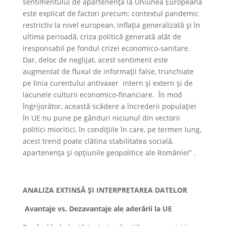
sentimentului de apartenență la Uniunea Europeană
este explicat de factori precum: contextul pandemic
restrictiv la nivel european, inflația generalizată și în
ultima perioadă, criza politică generată atât de
iresponsabil pe fondul crizei economico-sanitare.
Dar, deloc de neglijat, acest sentiment este
augmentat de fluxul de informații false, trunchiate
pe linia curentului antivaxer intern și extern și de
lacunele culturii economico-financiare. În mod
îngrijorător, această scădere a încrederii populației
în UE nu pune pe gânduri niciunul din vectorii
politici mioritici, în condițiile în care, pe termen lung,
acest trend poate clătina stabilitatea socială,
apartenența și opțiunile geopolitice ale României” .
ANALIZA EXTINSĂ ȘI INTERPRETAREA DATELOR
Avantaje vs. Dezavantaje ale aderării la UE