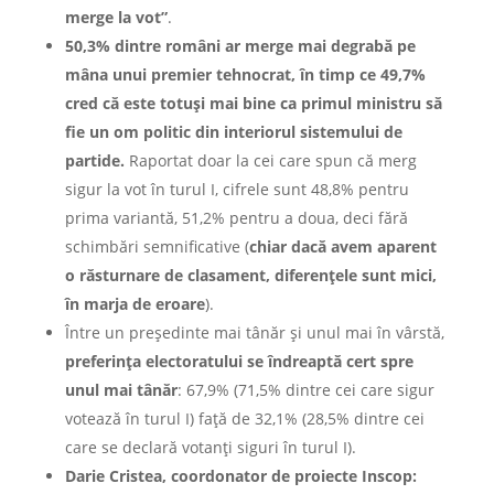
merge la vot”
.
50,3% dintre români ar merge mai degrabă pe
mâna unui premier tehnocrat, în timp ce 49,7%
cred că este totuşi mai bine ca primul ministru să
fie un om politic din interiorul sistemului de
partide.
Raportat doar la cei care spun că merg
sigur la vot în turul I, cifrele sunt 48,8% pentru
prima variantă, 51,2% pentru a doua, deci fără
schimbări semnificative (
chiar dacă avem aparent
o răsturnare de clasament, diferenţele sunt mici,
în marja de eroare
).
Între un preşedinte mai tânăr şi unul mai în vârstă,
preferinţa electoratului se îndreaptă cert spre
unul mai tânăr
: 67,9% (71,5% dintre cei care sigur
votează în turul I) faţă de 32,1% (28,5% dintre cei
care se declară votanţi siguri în turul I).
Darie Cristea, coordonator de proiecte Inscop: