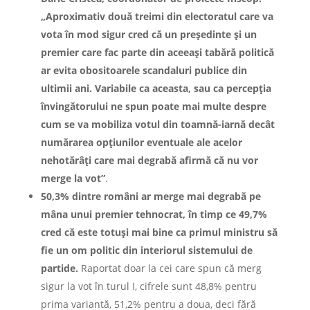
„Aproximativ două treimi din electoratul care va
vota în mod sigur cred că un preşedinte şi un
premier care fac parte din aceeași tabără politică
ar evita obositoarele scandaluri publice din
ultimii ani. Variabile ca aceasta, sau ca percepţia
învingătorului ne spun poate mai multe despre
cum se va mobiliza votul din toamnă-iarnă decât
numărarea opţiunilor eventuale ale acelor
nehotărâţi care mai degrabă afirmă că nu vor
merge la vot”
.
50,3% dintre români ar merge mai degrabă pe
mâna unui premier tehnocrat, în timp ce 49,7%
cred că este totuşi mai bine ca primul ministru să
fie un om politic din interiorul sistemului de
partide.
Raportat doar la cei care spun că merg
sigur la vot în turul I, cifrele sunt 48,8% pentru
prima variantă, 51,2% pentru a doua, deci fără