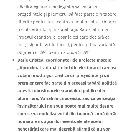
38,7% aleg însă mai degrabă varianta ca
preşedintele şi premierul să facă parte din tabere
diferite pentru a se controla unul pe altul, chiar cu
riscul certurilor şi instabilităţii. Raportat nu la
întregul eşantion, ci doar la cei care declară că
merg sigur la vot în turul I, pentru prima variantă
obţinem 64,5%, pentru a doua 35,5%.
Darie Cristea, coordonator de proiecte Inscop:
„Aproximativ două treimi din electoratul care va
vota în mod sigur cred că un preşedinte şi un
premier care fac parte din aceeași tabără politică
ar evita obositoarele scandaluri publice din
ultimii ani. Variabile ca aceasta, sau ca percepţia
învingătorului ne spun poate mai multe despre
cum se va mobiliza votul din toamnă-iarnă decât
numărarea opţiunilor eventuale ale acelor
nehotărâţi care mai degrabă afirmă că nu vor