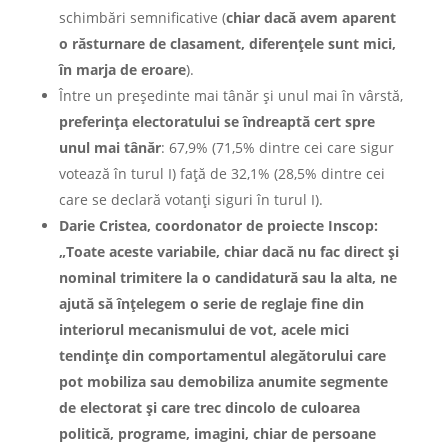
schimbări semnificative (
chiar dacă avem aparent
o răsturnare de clasament, diferenţele sunt mici,
în marja de eroare
).
Între un preşedinte mai tânăr şi unul mai în vârstă,
preferinţa electoratului se îndreaptă cert spre
unul mai tânăr
: 67,9% (71,5% dintre cei care sigur
votează în turul I) faţă de 32,1% (28,5% dintre cei
care se declară votanţi siguri în turul I).
Darie Cristea, coordonator de proiecte Inscop:
„Toate aceste variabile, chiar dacă nu fac direct şi
nominal trimitere la o candidatură sau la alta, ne
ajută să înţelegem o serie de reglaje fine din
interiorul mecanismului de vot, acele mici
tendinţe din comportamentul alegătorului care
pot mobiliza sau demobiliza anumite segmente
de electorat şi care trec dincolo de culoarea
politică, programe, imagini, chiar de persoane