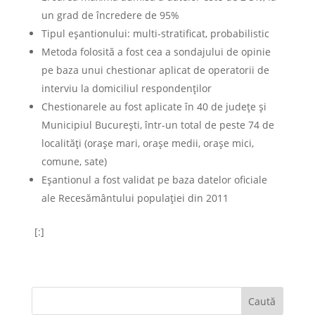
un grad de încredere de 95%
Tipul eșantionului: multi-stratificat, probabilistic
Metoda folosită a fost cea a sondajului de opinie
pe baza unui chestionar aplicat de operatorii de
interviu la domiciliul respondenţilor
Chestionarele au fost aplicate în 40 de județe și
Municipiul București, într-un total de peste 74 de
localități (orașe mari, orașe medii, orașe mici,
comune, sate)
Eșantionul a fost validat pe baza datelor oficiale
ale Recesământului populației din 2011
[:]
Caută