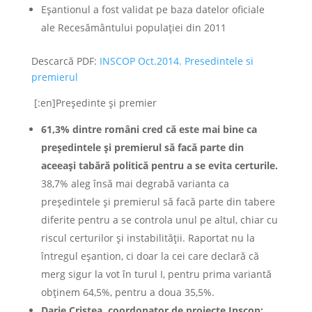
Eșantionul a fost validat pe baza datelor oficiale
ale Recesământului populației din 2011
Descarcă PDF:
INSCOP Oct.2014. Presedintele si
premierul
[:en]Preşedinte şi premier
61,3% dintre români cred că este mai bine ca
preşedintele şi premierul să facă parte din
aceeaşi tabără politică pentru a se evita certurile.
38,7% aleg însă mai degrabă varianta ca
preşedintele şi premierul să facă parte din tabere
diferite pentru a se controla unul pe altul, chiar cu
riscul certurilor şi instabilităţii. Raportat nu la
întregul eşantion, ci doar la cei care declară că
merg sigur la vot în turul I, pentru prima variantă
obţinem 64,5%, pentru a doua 35,5%.
Darie Cristea, coordonator de proiecte Inscop: