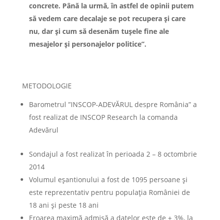
concrete. Până la urmă, în astfel de opinii putem
să vedem care decalaje se pot recupera şi care
nu, dar şi cum să desenăm tuşele fine ale
mesajelor şi personajelor politice”.
METODOLOGIE
Barometrul ”INSCOP-ADEVĂRUL despre România” a
fost realizat de INSCOP Research la comanda
Adevărul
Sondajul a fost realizat în perioada 2 – 8 octombrie
2014
Volumul eșantionului a fost de 1095 persoane și
este reprezentativ pentru populația României de
18 ani și peste 18 ani
Eroarea maximă admisă a datelor este de ± 3%, la