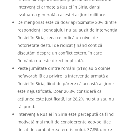
intervenției armate a Rusiei în Siria, dar și
evaluarea generală a acestei acțiuni militare.
De menționat este că doar aproximativ 20% dintre
respondenții sondajului nu au auzit de intervenția
Rusiei în Siria, ceea ce indică un nivel de
notorietate destul de ridicat ținând cont că
discutăm despre un conflict extern, în care
România nu este direct implicată.
Peste jumătate dintre români (51%) au o opinie
nefavorabilă cu privire la intervenția armată a
Rusiei în Siria, fiind de părere că această acțiune
este nejustificată. Doar 20,8% consideră că
acțiunea este justificată, iar 28,2% nu știu sau nu
răspund.
Intervenția Rusiei în Siria este percepută ca fiind
motivată mai mult de considerente geo-politice
decât de combaterea terorismului. 37,8% dintre