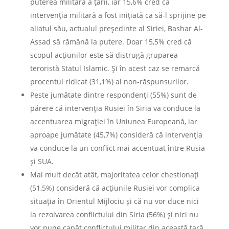
puterea militară a țării, iar 15,6% cred că
intervenția militară a fost inițiată ca să-l sprijine pe
aliatul său, actualul președinte al Siriei, Bashar Al-
Assad să rămână la putere. Doar 15,5% cred că
scopul acțiunilor este să distrugă gruparea
teroristă Statul Islamic. Și în acest caz se remarcă
procentul ridicat (31,1%) al non-răspunsurilor.
Peste jumătate dintre respondenți (55%) sunt de
părere că intervenția Rusiei în Siria va conduce la
accentuarea migrației în Uniunea Europeană, iar
aproape jumătate (45,7%) consideră că intervenția
va conduce la un conflict mai accentuat între Rusia
și SUA.
Mai mult decât atât, majoritatea celor chestionați
(51,5%) consideră că acțiunile Rusiei vor complica
situația în Orientul Mijlociu și că nu vor duce nici
la rezolvarea conflictului din Siria (56%) și nici nu
vor pune capăt conflictului militar din această țară