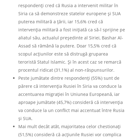
respondenți cred că Rusia a intervenit militar în
Siria ca să demonstreze statelor europene și SUA
puterea militară a țării, iar 15,6% cred că
intervenția militară a fost inițiată ca să-l sprijine pe
aliatul său, actualul președinte al Siriei, Bashar Al-
Assad să rămână la putere. Doar 15,5% cred că
scopul acțiunilor este să distrugă gruparea
teroristă Statul Islamic. Și în acest caz se remarcă
procentul ridicat (31,1%) al non-răspunsurilor.
Peste jumătate dintre respondenți (55%) sunt de
părere că intervenția Rusiei în Siria va conduce la
accentuarea migrației în Uniunea Europeană, iar
aproape jumătate (45,7%) consideră că intervenția
va conduce la un conflict mai accentuat între Rusia
și SUA.
Mai mult decât atât, majoritatea celor chestionați
(51,5%) consideră că acțiunile Rusiei vor complica