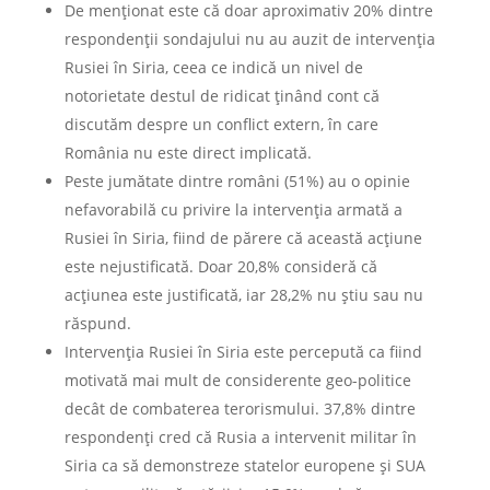
De menționat este că doar aproximativ 20% dintre
respondenții sondajului nu au auzit de intervenția
Rusiei în Siria, ceea ce indică un nivel de
notorietate destul de ridicat ținând cont că
discutăm despre un conflict extern, în care
România nu este direct implicată.
Peste jumătate dintre români (51%) au o opinie
nefavorabilă cu privire la intervenția armată a
Rusiei în Siria, fiind de părere că această acțiune
este nejustificată. Doar 20,8% consideră că
acțiunea este justificată, iar 28,2% nu știu sau nu
răspund.
Intervenția Rusiei în Siria este percepută ca fiind
motivată mai mult de considerente geo-politice
decât de combaterea terorismului. 37,8% dintre
respondenți cred că Rusia a intervenit militar în
Siria ca să demonstreze statelor europene și SUA