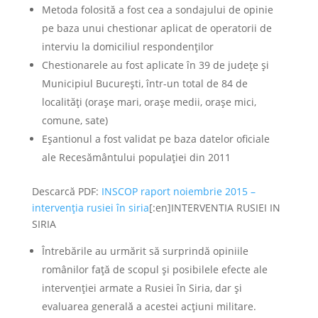
Metoda folosită a fost cea a sondajului de opinie
pe baza unui chestionar aplicat de operatorii de
interviu la domiciliul respondenţilor
Chestionarele au fost aplicate în 39 de județe și
Municipiul București, într-un total de 84 de
localități (orașe mari, orașe medii, orașe mici,
comune, sate)
Eșantionul a fost validat pe baza datelor oficiale
ale Recesământului populației din 2011
Descarcă PDF:
INSCOP raport noiembrie 2015 –
intervenția rusiei în siria
[:en]INTERVENTIA RUSIEI IN
SIRIA
Întrebările au urmărit să surprindă opiniile
românilor față de scopul și posibilele efecte ale
intervenției armate a Rusiei în Siria, dar și
evaluarea generală a acestei acțiuni militare.