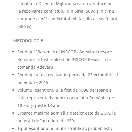
situația în Orientul Mijlociu și că nu vor duce nici
la rezolvarea conflictului din Siria (56%) și nici nu
vor pune capăt conflictului militar din această țară
(58,3%).
METODOLOGIE
Sondajul ”Barometrul INSCOP– Adevărul despre
România” a fost realizat de INSCOP Research la
comanda Adevărul
Sondajul a fost realizat în perioada 23 octombrie -1
noiembrie 2015
Volumul eșantionului a fost de 1098 persoane și
este reprezentativ pentru populația României de
18 ani și peste 18 ani
Eroarea maximă admisă a datelor este de ± 3%, la
un grad de încredere de 95%
Tipul eșantionului: multi-stratificat, probabilistic