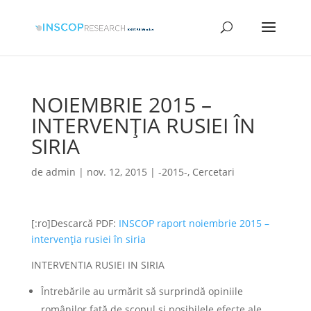
NOIEMBRIE 2015 –
INTERVENȚIA RUSIEI ÎN
SIRIA
de
admin
|
nov. 12, 2015
|
-2015-
,
Cercetari
[:ro]Descarcă PDF:
INSCOP raport noiembrie 2015 –
intervenția rusiei în siria
INTERVENTIA RUSIEI IN SIRIA
Întrebările au urmărit să surprindă opiniile
românilor față de scopul și posibilele efecte ale