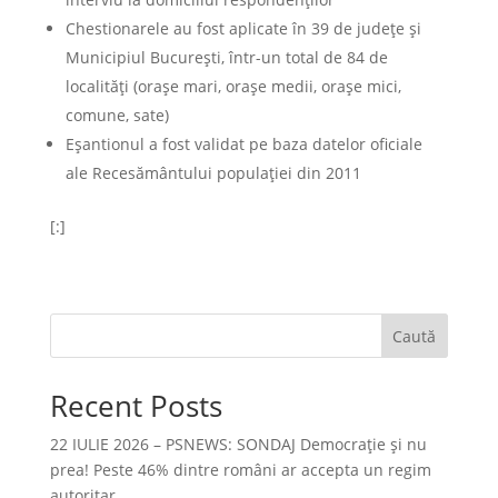
Chestionarele au fost aplicate în 39 de județe și
Municipiul București, într-un total de 84 de
localități (orașe mari, orașe medii, orașe mici,
comune, sate)
Eșantionul a fost validat pe baza datelor oficiale
ale Recesământului populației din 2011
[:]
Caută
Recent Posts
22 IULIE 2026 – PSNEWS: SONDAJ Democrație și nu
prea! Peste 46% dintre români ar accepta un regim
autoritar