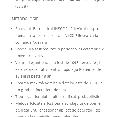
(58,3%).
METODOLOGIE
Sondajul ”Barometrul INSCOP– Adevărul despre
România” a fost realizat de INSCOP Research la
comanda Adevărul
Sondajul a fost realizat în perioada 23 octombrie -1
noiembrie 2015
Volumul eșantionului a fost de 1098 persoane și
este reprezentativ pentru populația României de
18 ani și peste 18 ani
Eroarea maximă admisă a datelor este de ± 3%, la
un grad de încredere de 95%
Tipul eșantionului: multi-stratificat, probabilistic
Metoda folosită a fost cea a sondajului de opinie
pe baza unui chestionar aplicat de operatorii de
interviu la domiciliul respondenţilor