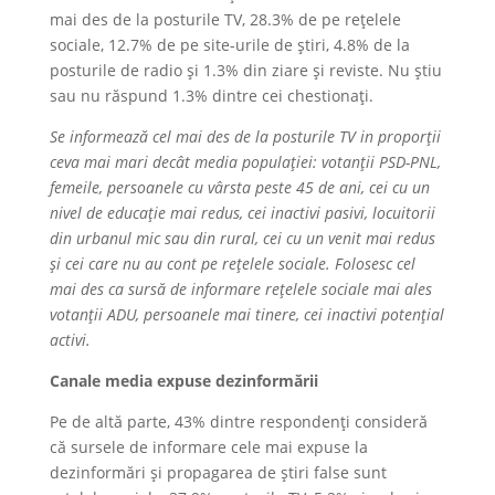
mai des de la posturile TV, 28.3% de pe rețelele
sociale, 12.7% de pe site-urile de știri, 4.8% de la
posturile de radio și 1.3% din ziare și reviste. Nu știu
sau nu răspund 1.3% dintre cei chestionați.
Se informează cel mai des de la posturile TV in proporții
ceva mai mari decât media populației: votanții PSD-PNL,
femeile, persoanele cu vârsta peste 45 de ani, cei cu un
nivel de educație mai redus, cei inactivi pasivi, locuitorii
din urbanul mic sau din rural, cei cu un venit mai redus
și cei care nu au cont pe rețelele sociale. Folosesc cel
mai des ca sursă de informare rețelele sociale mai ales
votanții ADU, persoanele mai tinere, cei inactivi potențial
activi.
Canale media expuse dezinformării
Pe de altă parte, 43% dintre respondenți consideră
că sursele de informare cele mai expuse la
dezinformări și propagarea de știri false sunt