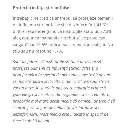
Protecția în fața știrilor false
Întrebați cine cred că ar trebui să protejeze oamenii
de influența știrilor false și a dezinformării, 41.6%
dintre respondenți indică instituțiile statului, 37.3%
aleg opțiunea ”oamenii ar trebui să se protejeze
singuri”, iar 19.5% indică mass-media, jurnaliștii. Nu
știu sau nu răspund 1.7%.
Sunt de părere că instituțiile statului ar trebui să
protejeze oamenii de influența știrilor false și a
dezinformării în special de persoanele peste 60 de ani,
cei inactivi pasivi și locuitorii din rural. Persoanele cu
vârsta între 30 și 45 de ani, cei cu educație primară,
gulerele gri și locuitorii din regiunile estice cred într-o
proporție mai mare decât media că oamenii ar trebui să
se protejeze singuri de influența știrilor false și a
dezinformării. Mass-media este indicată în special de
tinerii sub 30 de ani.