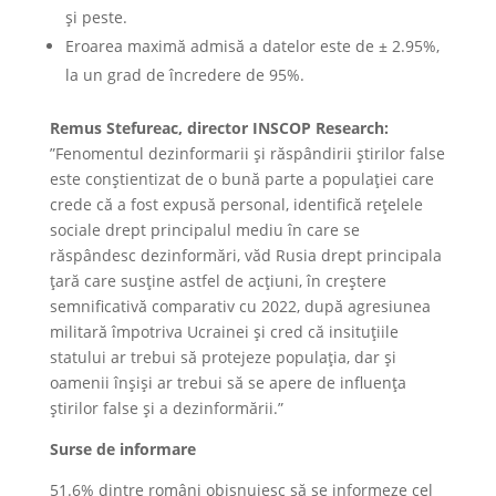
și peste.
Eroarea maximă admisă a datelor este de ± 2.95%,
la un grad de încredere de 95%.
Remus Stefureac, director INSCOP Research:
”Fenomentul dezinformarii și răspândirii știrilor false
este conștientizat de o bună parte a populației care
crede că a fost expusă personal, identifică rețelele
sociale drept principalul mediu în care se
răspândesc dezinformări, văd Rusia drept principala
țară care susține astfel de acțiuni, în creștere
semnificativă comparativ cu 2022, după agresiunea
militară împotriva Ucrainei și cred că insituțiile
statului ar trebui să protejeze populația, dar și
oamenii înșiși ar trebui să se apere de influența
știrilor false și a dezinformării.”
Surse de informare
51.6% dintre români obișnuiesc să se informeze cel