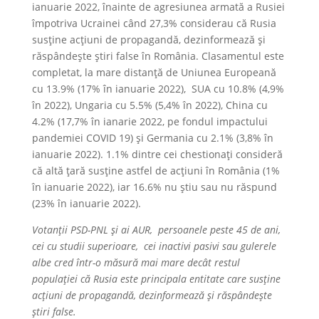
ianuarie 2022, înainte de agresiunea armată a Rusiei
împotriva Ucrainei când 27,3% considerau că Rusia
susține acțiuni de propagandă, dezinformează și
răspândește știri false în România. Clasamentul este
completat, la mare distanță de Uniunea Europeană
cu 13.9% (17% în ianuarie 2022), SUA cu 10.8% (4,9%
în 2022), Ungaria cu 5.5% (5,4% în 2022), China cu
4.2% (17,7% în ianarie 2022, pe fondul impactului
pandemiei COVID 19) și Germania cu 2.1% (3,8% în
ianuarie 2022). 1.1% dintre cei chestionați consideră
că altă țară susține astfel de acțiuni în România (1%
în ianuarie 2022), iar 16.6% nu știu sau nu răspund
(23% în ianuarie 2022).
Votanții PSD-PNL și ai AUR, persoanele peste 45 de ani,
cei cu studii superioare, cei inactivi pasivi sau gulerele
albe cred într-o măsură mai mare decât restul
populației că Rusia este principala entitate care susține
acțiuni de propagandă, dezinformează și răspândește
știri false.