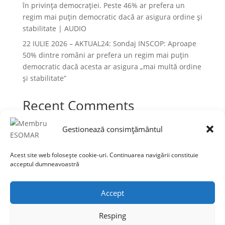
în privința democrației. Peste 46% ar prefera un
regim mai puțin democratic dacă ar asigura ordine și
stabilitate | AUDIO
22 IULIE 2026 – AKTUAL24: Sondaj INSCOP: Aproape
50% dintre români ar prefera un regim mai puțin
democratic dacă acesta ar asigura „mai multă ordine
și stabilitate”
Recent Comments
Niciun comentariu de arătat.
Gestionează consimțământul
Acest site web folosește cookie-uri. Continuarea navigării constituie
acceptul dumneavoastră
Termeni și condiții
Prelucrarea datelor cu caracter personal
Accept
Politica cookies
Resping