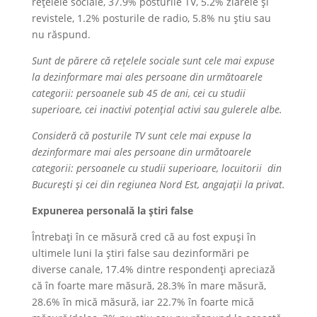
rețelele sociale, 37.9% posturile TV, 5.2% ziarele și
revistele, 1.2% posturile de radio, 5.8% nu știu sau
nu răspund.
Sunt de părere că rețelele sociale sunt cele mai expuse
la dezinformare mai ales persoane din următoarele
categorii: persoanele sub 45 de ani, cei cu studii
superioare, cei inactivi potențial activi sau gulerele albe.
Consideră că posturile TV sunt cele mai expuse la
dezinformare mai ales persoane din următoarele
categorii: persoanele cu studii superioare, locuitorii din
București și cei din regiunea Nord Est, angajații la privat.
Expunerea personală la știri false
Întrebați în ce măsură cred că au fost expuși în
ultimele luni la știri false sau dezinformări pe
diverse canale, 17.4% dintre respondenți apreciază
că în foarte mare măsură, 28.3% în mare măsură,
28.6% în mică măsură, iar 22.7% în foarte mică