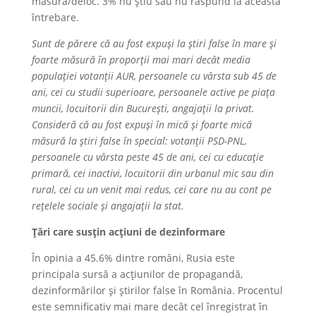
măsură/deloc. 3% nu știu sau nu răspund la această
întrebare.
Sunt de părere că au fost expuși la știri false în mare și
foarte măsură în proporții mai mari decât media
populației votanții AUR, persoanele cu vârsta sub 45 de
ani, cei cu studii superioare, persoanele active pe piața
muncii, locuitorii din București, angajații la privat.
Consideră că au fost expuși în mică și foarte mică
măsură la știri false în special: votanții PSD-PNL,
persoanele cu vârsta peste 45 de ani, cei cu educație
primară, cei inactivi, locuitorii din urbanul mic sau din
rural, cei cu un venit mai redus, cei care nu au cont pe
rețelele sociale și angajații la stat.
Țări care susțin acțiuni de dezinformare
În opinia a 45.6% dintre români, Rusia este
principala sursă a acțiunilor de propagandă,
dezinformărilor și știrilor false în România. Procentul
este semnificativ mai mare decât cel înregistrat în