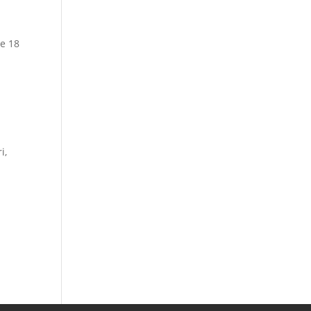
te 18
i,