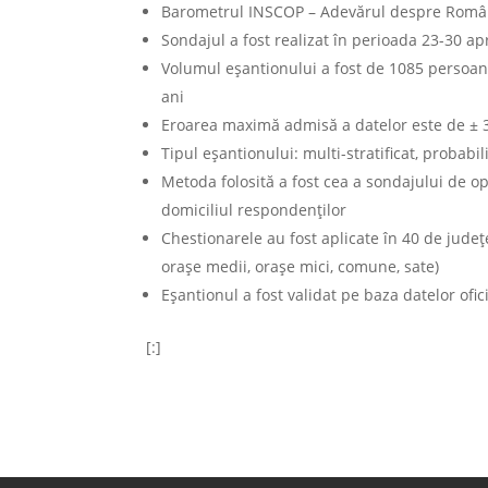
Barometrul INSCOP – Adevărul despre Român
Sondajul a fost realizat în perioada 23-30 ap
Volumul eșantionului a fost de 1085 persoane
ani
Eroarea maximă admisă a datelor este de ± 
Tipul eșantionului: multi-stratificat, probabili
Metoda folosită a fost cea a sondajului de op
domiciliul respondenţilor
Chestionarele au fost aplicate în 40 de județe
orașe medii, orașe mici, comune, sate)
Eșantionul a fost validat pe baza datelor ofi
[:]