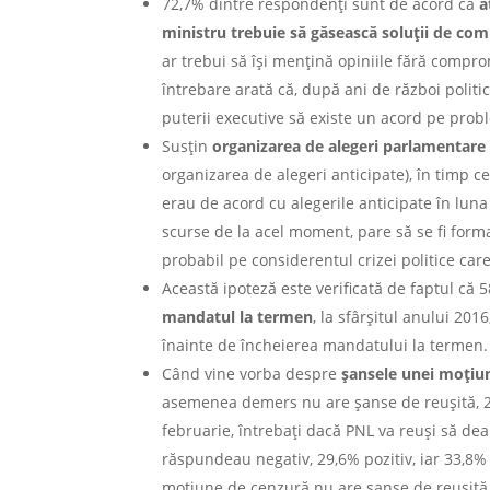
72,7% dintre respondenți sunt de acord că
a
ministru trebuie să găsească soluții de co
ar trebui să își mențină opiniile fără compr
întrebare arată că, după ani de război politic 
puterii executive să existe un acord pe prob
Susțin
organizarea de alegeri parlamentare 
organizarea de alegeri anticipate), în timp 
erau de acord cu alegerile anticipate în luna
scurse de la acel moment, pare să se fi form
probabil pe considerentul crizei politice car
Această ipoteză este verificată de faptul că
mandatul la termen
, la sfârșitul anului 201
înainte de încheierea mandatului la termen.
Când vine vorba despre
șansele unei moțiu
asemenea demers nu are șanse de reușită, 22
februarie, întrebați dacă PNL va reuși să de
răspundeau negativ, 29,6% pozitiv, iar 33,8
moțiune de cenzură nu are șanse de reușită e