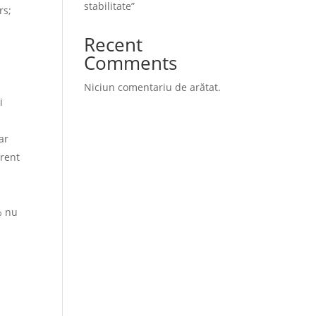
stabilitate”
rs;
Recent
Comments
Niciun comentariu de arătat.
i
ar
urent
% nu