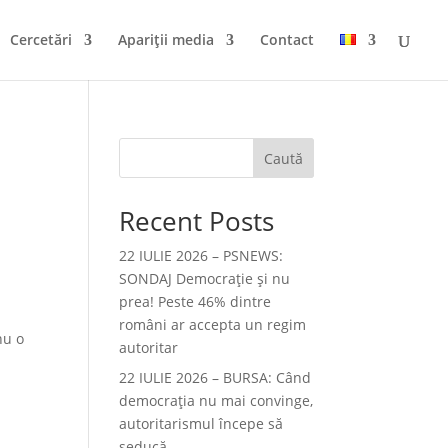
Cercetări
Apariții media
Contact
Caută
Recent Posts
22 IULIE 2026 – PSNEWS:
SONDAJ Democrație și nu
prea! Peste 46% dintre
români ar accepta un regim
nu o
autoritar
22 IULIE 2026 – BURSA: Când
democraţia nu mai convinge,
autoritarismul începe să
seducă