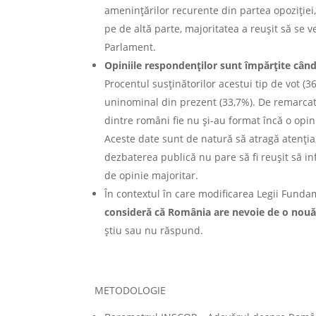
amenințărilor recurente din partea opoziție
pe de altă parte, majoritatea a reușit să se v
Parlament.
Opiniile respondenților sunt împărțite cân
Procentul susținătorilor acestui tip de vot (
uninominal din prezent (33,7%). De remarcat ș
dintre români fie nu și-au format încă o opin
Aceste date sunt de natură să atragă atenția,
dezbaterea publică nu pare să fi reușit să in
de opinie majoritar.
În contextul în care modificarea Legii Fundam
consideră că România are nevoie de o nouă
știu sau nu răspund.
METODOLOGIE