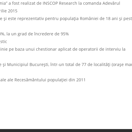
ia” a fost realizat de INSCOP Research la comanda Adevărul
rilie 2015
 și este reprezentativ pentru populația României de 18 ani și pes
3%, la un grad de încredere de 95%
stic
inie pe baza unui chestionar aplicat de operatorii de interviu la
 și Municipiul București, într-un total de 77 de localități (orașe mar
ciale ale Recesământului populației din 2011