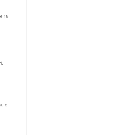
te 18
i,
nu o