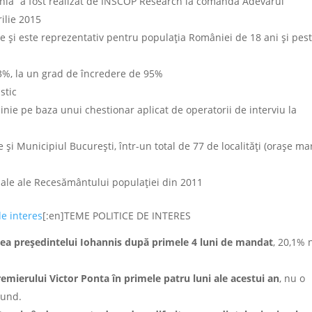
ia” a fost realizat de INSCOP Research la comanda Adevărul
rilie 2015
 și este reprezentativ pentru populația României de 18 ani și pes
3%, la un grad de încredere de 95%
stic
inie pe baza unui chestionar aplicat de operatorii de interviu la
 și Municipiul București, într-un total de 77 de localități (orașe mar
ciale ale Recesământului populației din 2011
e interes
[:en]TEME POLITICE DE INTERES
tea președintelui Iohannis după primele 4 luni de mandat
, 20,1% 
remierului Victor Ponta în primele patru luni ale acestui an
, nu o
pund.