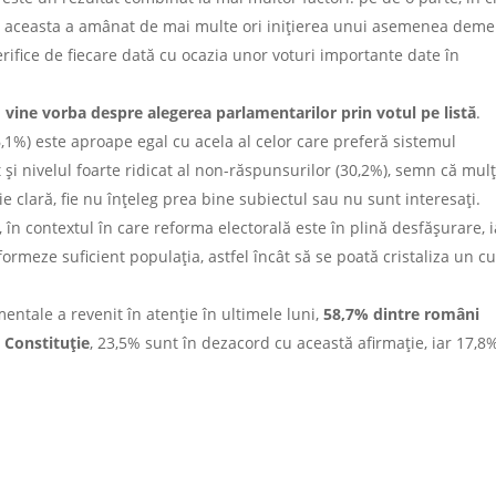
i, aceasta a amânat de mai multe ori inițierea unui asemenea deme
erifice de fiecare dată cu ocazia unor voturi importante date în
d vine vorba despre
alegerea parlamentarilor prin votul pe listă
.
36,1%) este aproape egal cu acela al celor care preferă sistemul
i nivelul foarte ridicat al non-răspunsurilor (30,2%), semn că mulț
ie clară, fie nu înțeleg prea bine subiectul sau nu sunt interesați.
 în contextul în care reforma electorală este în plină desfășurare, i
formeze suficient populația, astfel încât să se poată cristaliza un c
entale a revenit în atenție în ultimele luni,
58,7% dintre români
 Constituție
, 23,5% sunt în dezacord cu această afirmație, iar 17,8