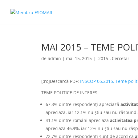
MAI 2015 – TEME POLI
de
admin
|
mai 15, 2015
|
-2015-
,
Cercetari
[:ro]Descarcă PDF:
INSCOP 05.2015. Teme politi
TEME POLITICE DE INTERES
67,8% dintre respondenți apreciază
activita
apreciază, iar 12,1% nu știu sau nu răspund.
41,1% dintre români apreciază
activitatea p
apreciază 46,9%, iar 12% nu știu sau nu răs
72,7% dintre respondenți sunt de acord că
a