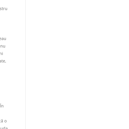
stru
neau
 nu
ni
ate,
n
În
că o
ciuda