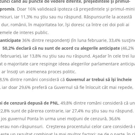
tunci când au puncte de vedere diferite, președintele și primul-
mpromis
. Doar 16% validează ipoteza că președintele și primul-mini
omisuri, iar 11,3% nu știu sau nu răspund. Răspunsurile la această
dur, românii, în majoritatea lor, își doresc ca între cei doi poli ai
lemele de interes public.
anticipate
36% dintre respondenți (în luna februarie, 33,4% susți
ce
50,2% declară că nu sunt de acord cu alegerile anticipate
(46,2%
 februarie), iar 13,8% nu știu sau nu răspund. Așadar în cele trei lu
at o majoritate care respinge ideea alegerilor parlamentare anticip
e ar însoți un asemenea proces politic.
 58,5% dintre români consideră că
Guvernul ar trebui să își încheie
6, iar doar 29,6% preferă ca Guvernul să fie înlocuit cât mai repede,
ni de cenzură depusă de PNL
, 49,8% dintre români consideră că u
,8% sunt de părerea contrarie, iar 27,4% nu știu sau nu răspund. 
a jos guvernul Ponta în urma unei moțiuni de cenzură, 36,6%
% erau non-răspunsuri. Creșterea procentului celor care consideră 
ste un rezultat combinat la mai multor factori: pe de o parte, în 