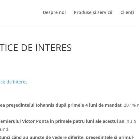
Despre noi
Produse și servicii
Clienți
TICE DE INTERES
ce de interes
tea președintelui Iohannis după primele 4 luni de mandat
, 20,1% 
remierului Victor Ponta în primele patru luni ale acestui an
, nu o
pund.
tunci când au puncte de vedere diferite, președintele și primul-