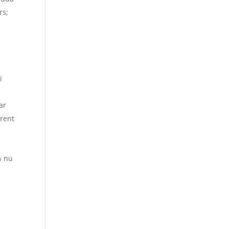
rs;
i
ar
urent
% nu