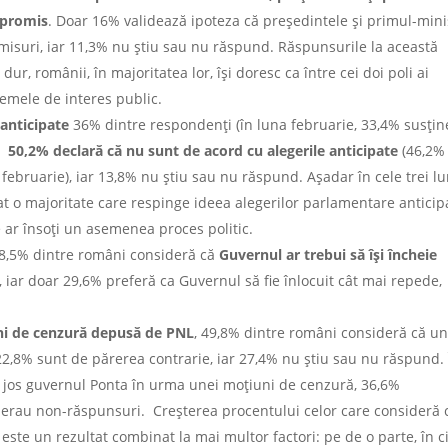
mpromis
. Doar 16% validează ipoteza că președintele și primul-mini
omisuri, iar 11,3% nu știu sau nu răspund. Răspunsurile la această
dur, românii, în majoritatea lor, își doresc ca între cei doi poli ai
lemele de interes public.
anticipate
36% dintre respondenți (în luna februarie, 33,4% susți
ce
50,2% declară că nu sunt de acord cu alegerile anticipate
(46,2%
 februarie), iar 13,8% nu știu sau nu răspund. Așadar în cele trei lu
at o majoritate care respinge ideea alegerilor parlamentare anticip
e ar însoți un asemenea proces politic.
 58,5% dintre români consideră că
Guvernul ar trebui să își încheie
6, iar doar 29,6% preferă ca Guvernul să fie înlocuit cât mai repede,
ni de cenzură depusă de PNL
, 49,8% dintre români consideră că u
,8% sunt de părerea contrarie, iar 27,4% nu știu sau nu răspund. 
a jos guvernul Ponta în urma unei moțiuni de cenzură, 36,6%
% erau non-răspunsuri. Creșterea procentului celor care consideră 
ste un rezultat combinat la mai multor factori: pe de o parte, în 