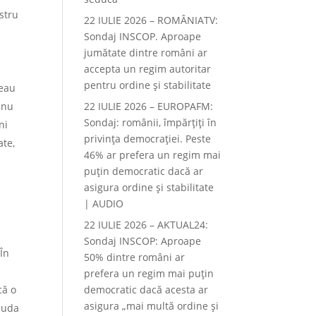
stru
22 IULIE 2026 – ROMÂNIATV:
Sondaj INSCOP. Aproape
jumătate dintre români ar
accepta un regim autoritar
pentru ordine și stabilitate
neau
 nu
22 IULIE 2026 – EUROPAFM:
Sondaj: românii, împărțiți în
ni
privința democrației. Peste
ate,
46% ar prefera un regim mai
puțin democratic dacă ar
asigura ordine și stabilitate
| AUDIO
22 IULIE 2026 – AKTUAL24:
n
Sondaj INSCOP: Aproape
În
50% dintre români ar
prefera un regim mai puțin
că o
democratic dacă acesta ar
asigura „mai multă ordine și
ciuda