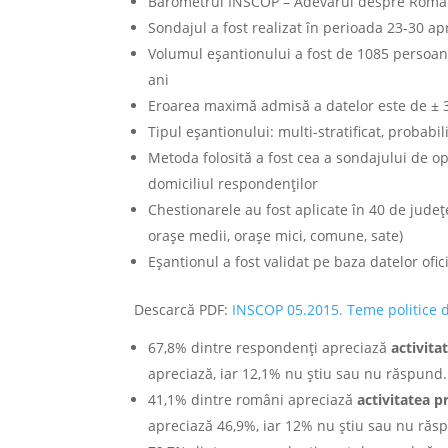
Barometrul INSCOP – Adevărul despre Român
Sondajul a fost realizat în perioada 23-30 ap
Volumul eșantionului a fost de 1085 persoane
ani
Eroarea maximă admisă a datelor este de ± 
Tipul eșantionului: multi-stratificat, probabili
Metoda folosită a fost cea a sondajului de op
domiciliul respondenţilor
Chestionarele au fost aplicate în 40 de județe
orașe medii, orașe mici, comune, sate)
Eșantionul a fost validat pe baza datelor ofi
Descarcă PDF:
INSCOP 05.2015. Teme politice d
67,8% dintre respondenți apreciază
activita
apreciază, iar 12,1% nu știu sau nu răspund.
41,1% dintre români apreciază
activitatea p
apreciază 46,9%, iar 12% nu știu sau nu răs