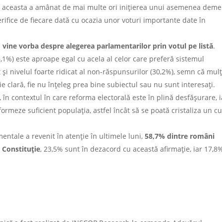
i, aceasta a amânat de mai multe ori inițierea unui asemenea deme
erifice de fiecare dată cu ocazia unor voturi importante date în
d vine vorba despre
alegerea parlamentarilor prin votul pe listă
.
36,1%) este aproape egal cu acela al celor care preferă sistemul
i nivelul foarte ridicat al non-răspunsurilor (30,2%), semn că mulț
ie clară, fie nu înțeleg prea bine subiectul sau nu sunt interesați.
 în contextul în care reforma electorală este în plină desfășurare, i
formeze suficient populația, astfel încât să se poată cristaliza un c
entale a revenit în atenție în ultimele luni,
58,7% dintre români
 Constituție
, 23,5% sunt în dezacord cu această afirmație, iar 17,8