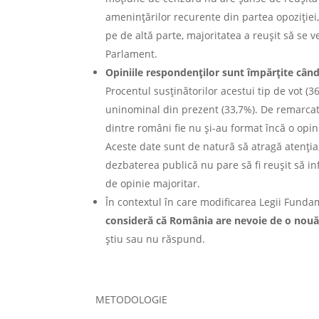
amenințărilor recurente din partea opoziție
pe de altă parte, majoritatea a reușit să se v
Parlament.
Opiniile respondenților sunt împărțite cân
Procentul susținătorilor acestui tip de vot (
uninominal din prezent (33,7%). De remarcat ș
dintre români fie nu și-au format încă o opin
Aceste date sunt de natură să atragă atenția,
dezbaterea publică nu pare să fi reușit să in
de opinie majoritar.
În contextul în care modificarea Legii Fundam
consideră că România are nevoie de o nouă
știu sau nu răspund.
METODOLOGIE