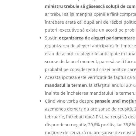
ministru trebuie să găsească soluții de co
ar trebui să își mențină opiniile fără compr
întrebare arată că, după ani de război politic 
puterii executive să existe un acord pe prob
Susțin
organizarea de alegeri parlamentare 
organizarea de alegeri anticipate), în timp 
erau de acord cu alegerile anticipate în luna
scurse de la acel moment, pare să se fi form
probabil pe considerentul crizei politice car
Această ipoteză este verificată de faptul că
mandatul la termen
, la sfârșitul anului 201
înainte de încheierea mandatului la termen.
Când vine vorba despre
șansele unei moțiu
asemenea demers nu are șanse de reușită, 22
februarie, întrebați dacă PNL va reuși să de
răspundeau negativ, 29,6% pozitiv, iar 33,8
moțiune de cenzură nu are șanse de reușită e