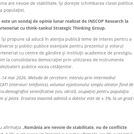
a are nevoie de stabilitate, își dorește schimbarea clasei politice,
a populației.
te un sondaj de opinie lunar realizat de INSCOP Research la
rteneriat cu think-tankul Strategic Thinking Group.
h
își propune să aducă în atenția publică teme de interes pentru a
verse și politici publice esențiale pentru prezentul și viitorul
teneriat cu centre de gândire și instituții academice de prestigiu.
m la consolidarea democrației prin utilizarea de instrumente
l dezbaterii publice vocea cetățenilor.
1-14 mai 2026. Metoda de cercetare: interviu prin intermediul
ATI (interviuri telefonice), volumul eșantionului simplu aleator fiind de
io-demografice semnificative (sex, vârstă, ocupație) pentru populația
ani și peste. Eroarea maximă admisă a datelor este de ± 3%, la un grad
u afirmația „
România are nevoie de stabilitate, nu de conflicte