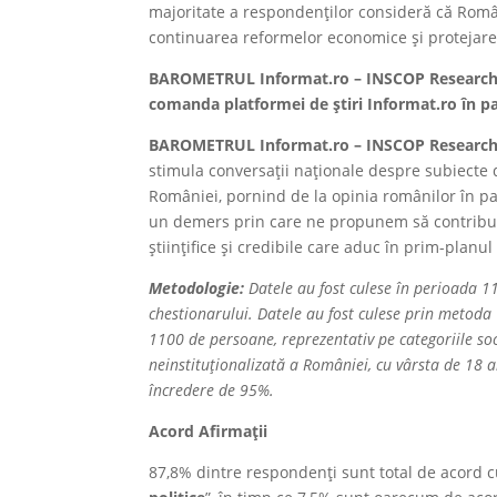
majoritate a respondenților consideră că Români
continuarea reformelor economice și protejare
BAROMETRUL Informat.ro – INSCOP Research es
comanda platformei de știri Informat.ro în pa
BAROMETRUL Informat.ro – INSCOP Researc
stimula conversații naționale despre subiecte di
României, pornind de la opinia românilor în par
un demers prin care ne propunem să contribui
științifice și credibile care aduc în prim-planu
Metodologie:
Datele au fost culese în perioada 1
chestionarului. Datele au fost culese prin metoda C
1100 de persoane, reprezentativ pe categoriile soc
neinstituționalizată a României, cu vârsta de 18 
încredere de 95%.
Acord Afirmații
87,8% dintre respondenți sunt total de acord c