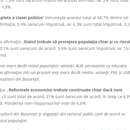
d. 1,3% sunt oarecum împotriva acestei afirmații, iar 2% sunt total
 1,3%.
ete a clasei politice
” întrunește acordul total al 68.7% dintre cei
irmația, 5.9% oarecum împotrivă, iar 6.3% sunt total împotrivă. 3.
u afirmația „
Statul trebuie să protejeze populația chiar și cu riscu
 23.1% sunt oarecum de acord. 9.6% sunt oarecum împotrivă, iar 15
und.
mai mare decât restul populației: votanții AUR, persoanele cu educație
va afirmației într-un procent mai mare decât media: votanții PNL și USR
ocuitorii din București.
ia: „
Reformele economice trebuie continuate chiar dacă sunt
un că sunt total de acord, 21% sunt oarecum de acord, în timp ce 6.
vă. Ponderea non-răspunsurilor este de 6.6%.
cuitorii din București și angajații din sectorul public sunt de acord cu
stul populației.