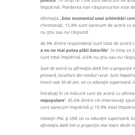
politice
”, în timp ce 7,5% sunt oarecum de acor
împotrivă. Ponderea non-răspunsurilor este de
Afirmația „
Este momentul unei schimbări compl
chestionați. 15.8% sunt oarecum de acord cu af
nu știu sau nu răspund.
46.9% dintre respondenți sunt total de acord c
a nu ne mai putea plăti datoriile
”, în timp ce
sunt total împotrivă. 4.6% nu știu sau nu răsp
Sunt de acord cu afirmația dată într-o proporție 
primară, locuitorii din mediul rural. Sunt împotri
tinerii sub 30 de ani, cei cu educație superioară, l
Întrebați în ce măsură sunt de acord cu afirmaț
nepopulare
”, 45.6% dintre cei intervievați sp
sunt oarecum împotrivă și 19.9% total împotri
Votanții PNL și USR, cei cu educație superioară, lo
afirmația dată într-o proporție mai mare decât re