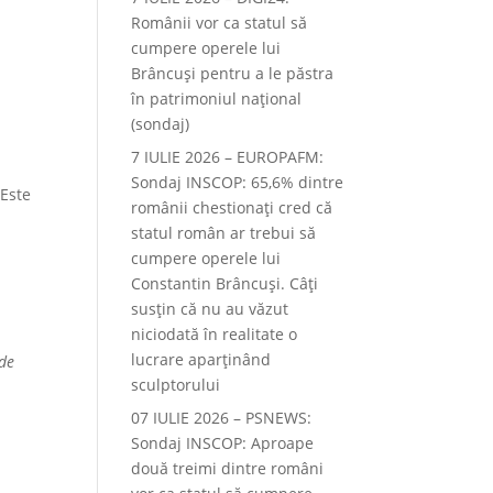
Românii vor ca statul să
cumpere operele lui
Brâncuși pentru a le păstra
în patrimoniul național
(sondaj)
7 IULIE 2026 – EUROPAFM:
Sondaj INSCOP: 65,6% dintre
 Este
românii chestionați cred că
statul român ar trebui să
cumpere operele lui
Constantin Brâncuși. Câți
susțin că nu au văzut
niciodată în realitate o
lucrare aparținând
 de
sculptorului
07 IULIE 2026 – PSNEWS:
Sondaj INSCOP: Aproape
două treimi dintre români