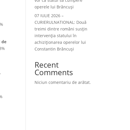
vor ca statul să cumpere
operele lui Brâncuși
07 IULIE 2026 –
CURIERULNATIONAL: Două
2%
treimi dintre români susțin
intervenția statului în
l de
achiziționarea operelor lui
.8%
Constantin Brâncuși
Recent
Comments
,
Niciun comentariu de arătat.
8%