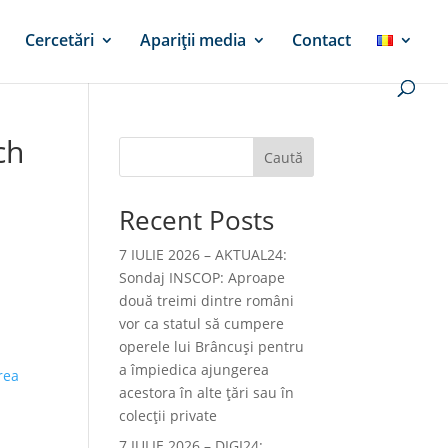
Cercetări
Apariții media
Contact
ch
Caută
Recent Posts
7 IULIE 2026 – AKTUAL24:
Sondaj INSCOP: Aproape
două treimi dintre români
vor ca statul să cumpere
operele lui Brâncuşi pentru
a împiedica ajungerea
rea
acestora în alte ţări sau în
colecţii private
7 IULIE 2026 – DIGI24: