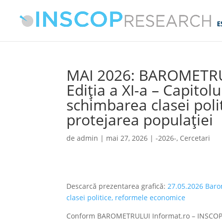
MAI 2026: BAROMETRU
Ediția a XI-a – Capitolul
schimbarea clasei poli
protejarea populației
de
admin
|
mai 27, 2026
|
-2026-
,
Cercetari
Descarcă prezentarea grafică:
27.05.2026 Barom
clasei politice, reformele economice
Conform BAROMETRULUI Informat.ro – INSCOP Re