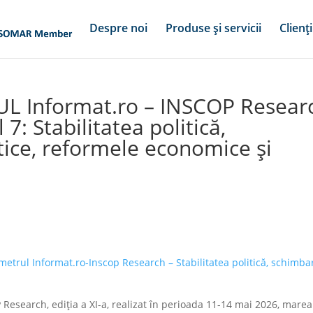
Despre noi
Produse și servicii
Clienți
L Informat.ro – INSCOP Resear
 7: Stabilitatea politică,
tice, reformele economice și
etrul Informat.ro-Inscop Research – Stabilitatea politică, schimba
search, ediția a XI-a, realizat în perioada 11-14 mai 2026, marea