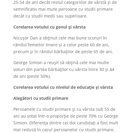
25-54 de ani decât restul categoriilor de vârstă și de
semnificativ mai mute persoane cu studii primare
decât cu studii medii sau superioare.
Corelarea votului cu genul și vârsta
Nicușor Dan a obținut cele mai bune scoruri în
rândul femeilor tinere și a celor peste 60 de ani,
precum și în rândul bărbaților de peste 65 de ani.
George Simion a reușit să obțină cele mai multe
voturi din partea bărbaților cu vârsta între 30 și 44
de ani (peste 50%).
Corelarea votului cu nivelul de educație și vârsta
Alegători cu studii primare
Persoanele cu studii primare și cu vârsta sub 55 de
ani au votat într-o proporție de peste 70% cu George
Simion. Diferența dintre cei doi candidați a fost mult
mai redusă în cazul persoanelor cu studii primare,