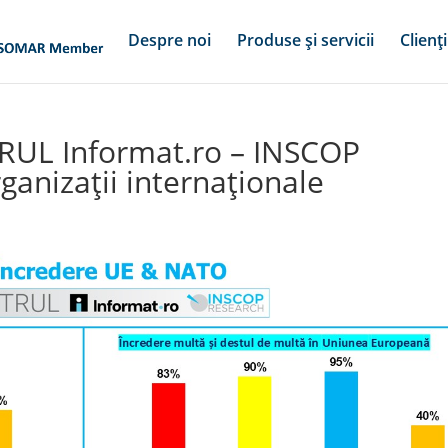
Despre noi
Produse și servicii
Clienți
UL Informat.ro – INSCOP
ganizații internaționale