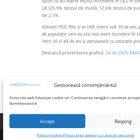
spun că au foarte multa încredere în UE), în t
UE (25.9% destul de multă, 12.6% destul de puț
de 2.1%.
Votanții PSD, PNL și ai USR, tinerii sub 30 de ani,
de populație care au cea mai mare încredere în UE
între 30 și 44 de ani și persoanele cu educație pr
Descarcă prezentarea grafică:
24.06.2025 BARO
Gestionează consimțământul
Acest site web folosește cookie-uri. Continuarea navigării constituie accept
dumneavoastră
Accept
Resping
Termeni și condiții
Prelucrarea datelor cu 
Politica cookies
Prelucrarea datelor cu caracter personal
©INSCOP Research