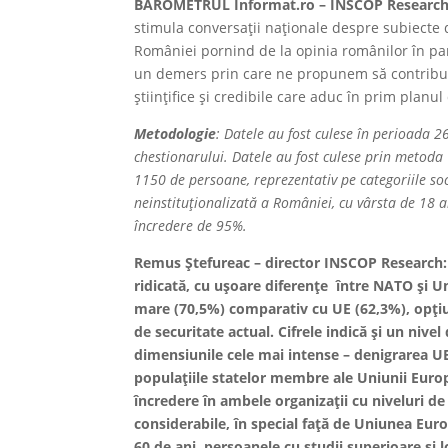
BAROMETRUL Informat.ro – INSCOP Researc
stimula conversații naționale despre subiecte di
României pornind de la opinia românilor în part
un demers prin care ne propunem să contribui
științifice și credibile care aduc în prim planu
Metodologie
: Datele au fost culese în perioada 
chestionarului. Datele au fost culese prin metoda C
1150 de persoane, reprezentativ pe categoriile soc
neinstituționalizată a României, cu vârsta de 18 
încredere de 95%.
Remus Ștefureac – director INSCOP Research
ridicată, cu ușoare diferențe între NATO și 
mare (70,5%) comparativ cu UE (62,3%), opțiun
de securitate actual. Cifrele indică și un nive
dimensiunile cele mai intense – denigrarea UE 
populațiile statelor membre ale Uniunii Euro
încredere în ambele organizații cu niveluri d
considerabile, în special față de Uniunea Euro
60 de ani, persoanele cu studii superioare și 