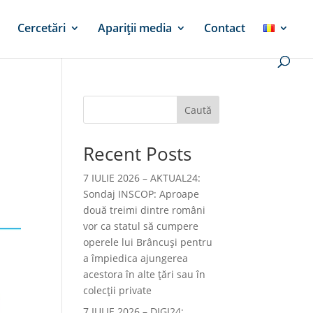
Cercetări
Apariții media
Contact
Caută
Recent Posts
7 IULIE 2026 – AKTUAL24:
Sondaj INSCOP: Aproape
două treimi dintre români
vor ca statul să cumpere
operele lui Brâncuşi pentru
a împiedica ajungerea
acestora în alte ţări sau în
colecţii private
7 IULIE 2026 – DIGI24: