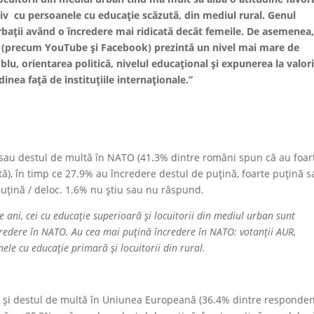
tiv cu persoanele cu educație scăzută, din mediul rural. Genul
bații având o încredere mai ridicată decât femeile. De asemenea
e” (precum YouTube și Facebook) prezintă un nivel mai mare de
blu, orientarea politică, nivelul educațional și expunerea la valori
inea față de instituțiile internaționale.”
sau destul de multă în NATO (41.3% dintre români spun că au foar
), în timp ce 27.9% au încredere destul de puțină, foarte puțină s
puțină / deloc. 1.6% nu știu sau nu răspund.
e ani, cei cu educație superioară și locuitorii din mediul urban sunt
credere în NATO. Au cea mai puțină încredere în NATO: votanții AUR,
ele cu educație primară și locuitorii din rural.
 și destul de multă în Uniunea Europeană (36.4% dintre responden