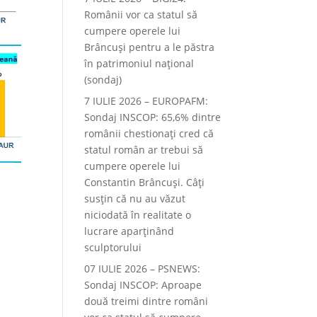
Românii vor ca statul să
cumpere operele lui
Brâncuși pentru a le păstra
în patrimoniul național
(sondaj)
7 IULIE 2026 – EUROPAFM:
Sondaj INSCOP: 65,6% dintre
românii chestionați cred că
statul român ar trebui să
cumpere operele lui
Constantin Brâncuși. Câți
susțin că nu au văzut
niciodată în realitate o
lucrare aparținând
sculptorului
07 IULIE 2026 – PSNEWS:
Sondaj INSCOP: Aproape
două treimi dintre români