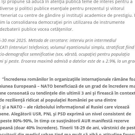
h
își propune să aducă în atenția publică teme de interes pentru a
verse și politici publice esențiale pentru prezentul și viitorul
eneriat cu centre de gândire și instituții academice de prestigiu. 
m la consolidarea democrației prin utilizarea de instrumente
l dezbaterii publice vocea cetățenilor.
26-30 mai 2025. Metoda de cercetare: interviu prin intermediul
ATI (interviuri telefonice), volumul eșantionului simplu, stratificat fiind
io-demografice semnificative (sex, vârstă, ocupație) pentru populația
ani și peste. Eroarea maximă admisă a datelor este de ± 2.9%, la un gr
:
”Încrederea românilor în organizațiile internaționale rămâne fo
Uniunea Europeană – NATO beneficiază de un grad de încredere m
e consonată cu tendințele din ultimii 3 ani și firească în contex
l de reziliență ridicat al populației României pe una dintre
și a NATO – ale războiului informațional al Rusiei care vizează
pene. Alegătorii USR, PNL și PSD exprimă un nivel consistent de
e peste 80%-90%, în timp ce susținătorii AUR manifestă rezerve
peană (doar 40% încredere). Tinerii 18-29 de ani, vârstnici de pes
locuitorii din mediul urban tind ma mult să aibă o atitudine favor