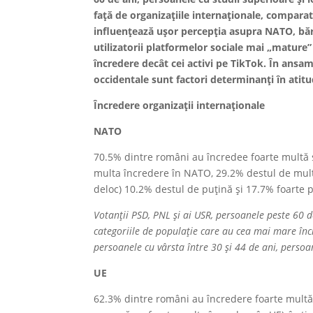
față de organizațiile internaționale, compara
influențează ușor percepția asupra NATO, băr
utilizatorii platformelor sociale mai „matur
încredere decât cei activi pe TikTok. În ansam
occidentale sunt factori determinanți în atitud
Încredere organizații internaționale
NATO
70.5% dintre români au încredee foarte multă 
multa încredere în NATO, 29.2% destul de multă
deloc) 10.2% destul de puțină și 17.7% foarte 
Votanții PSD, PNL și ai USR, persoanele peste 60 d
categoriile de populație care au cea mai mare în
persoanele cu vârsta între 30 și 44 de ani, persoan
UE
62.3% dintre români au încredere foarte multă