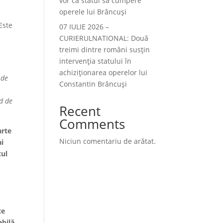
vor ca statul să cumpere
operele lui Brâncuși
Este
07 IULIE 2026 –
CURIERULNATIONAL: Două
treimi dintre români susțin
intervenția statului în
achiziționarea operelor lui
 de
Constantin Brâncuși
ad de
Recent
Comments
arte
Niciun comentariu de arătat.
ai
tul
te
abilă