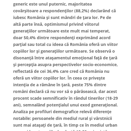
generic este unul puternic, majoritatea
covârșitoare a respondenților (88,2%) declarând că
iubesc România și sunt mândri de țara lor. Pe de
altă parte însă, optimismul privind viitorul
generațiilor următoare este mult mai temperat,
doar 50,4% dintre respondenți exprimând acord
parțial sau total cu ideea că România oferă un viitor
copiilor lor și generațiilor următoare. Se observă o
disonanță între atașamentul emoțional față de țară
și percepția asupra perspectivelor socio-economice,
reflectată de cei 36,4% care cred că România nu
oferă un viitor copiilor lor. În ceea ce privește
intenția de a rămâne în țară, peste 75% dintre
români declară că nu vor să o părăsească, dar acest
procent scade semnificativ în rândul tinerilor (18-29
ani), semnalând potențialul unui exod generațional.
Analiza pe profiluri demografice relevă diferențe
notabile: persoanele din mediul rural și vârstnicii
sunt mai atașați de țară, în timp ce în mediul urban