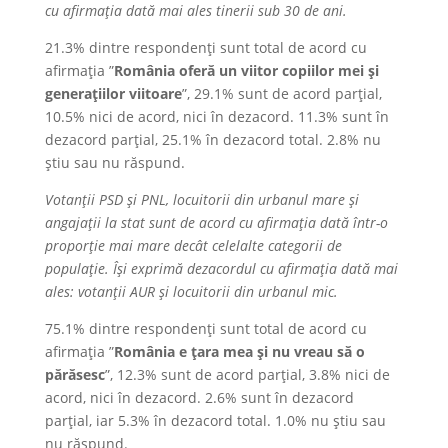
cu afirmația dată mai ales tinerii sub 30 de ani.
21.3% dintre respondenți sunt total de acord cu
afirmația ”
România oferă un viitor copiilor mei și
generațiilor viitoare
”, 29.1% sunt de acord parțial,
10.5% nici de acord, nici în dezacord. 11.3% sunt în
dezacord parțial, 25.1% în dezacord total. 2.8% nu
știu sau nu răspund.
Votanții PSD și PNL, locuitorii din urbanul mare și
angajații la stat sunt de acord cu afirmația dată într-o
proporție mai mare decât celelalte categorii de
populație.
Își exprimă dezacordul cu afirmația dată mai
ales: votanții AUR și locuitorii din urbanul mic.
75.1% dintre respondenți sunt total de acord cu
afirmația ”
România e țara mea și nu vreau să o
părăsesc
”, 12.3% sunt de acord parțial, 3.8% nici de
acord, nici în dezacord. 2.6% sunt în dezacord
parțial, iar 5.3% în dezacord total. 1.0% nu știu sau
nu răspund.