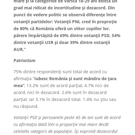
mare și la categoriile de vârstă 18-29 ani există un
grad mai ridicat de incertitudine și dezacord. Din
punct de vedere politic se observă diferențe între
votanții partidelor: Votanții PNL cred în proproție
de 80% că România oferă un viitor copiilor lor,
părere împărtășită de 69% dintre votanții PSD, 54%
dintre votanții USR și doar 39% dintre votanții
AUR.”
Patriotism
75% dintre respondenți sunt total de acord cu
afirmația ”
Iubesc România și sunt mândru de țara
mea”
, 13.2% sunt de acord parțial, 4.7% nici de
acord, nici în dezacord. 2.6% sunt în dezacord
parțial, iar 3.1% în dezacord total. 1.4% nu știu sau
nu răspund.
Votanții PSD și persoanele peste 45 de ani sunt de acord
cu afirmația dată într-o proporție mai mare decât
celelalte categorii de populație.
Își exprimă dezacordul