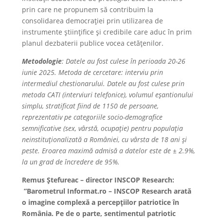
prin care ne propunem să contribuim la
consolidarea democrației prin utilizarea de
instrumente științifice și credibile care aduc în prim
planul dezbaterii publice vocea cetățenilor.
Metodologie
: Datele au fost culese în perioada 20-26
iunie 2025. Metoda de cercetare: interviu prin
intermediul chestionarului. Datele au fost culese prin
metoda CATI (interviuri telefonice), volumul eșantionului
simplu, stratificat fiind de 1150 de persoane,
reprezentativ pe categoriile socio-demografice
semnificative (sex, vârstă, ocupație) pentru populația
neinstituționalizată a României, cu vârsta de 18 ani și
peste. Eroarea maximă admisă a datelor este de ± 2.9%,
la un grad de încredere de 95%.
Remus Ștefureac – director INSCOP Research
:
”Barometrul Informat.ro – INSCOP Research arată
o imagine complexă a percepțiilor patriotice în
România. Pe de o parte, sentimentul patriotic