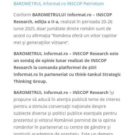
BAROMETRUL Informat.ro INSCOP Patriotism
Conform
BAROMETRULUI Informat.ro – INSCOP
Research, ediția a II-a,
realizat în perioada 20-26
iunie 2025, doar jumătate dintre români sunt de
acord cu afirmația ”România oferă un viitor copiilor
mei și generațiilor viitoare”.
BAROMETRUL Informat.ro – INSCOP Research este
un sondaj de opinie lunar realizat de INSCOP
Research la comanda platformei de știri
Informat.ro în parteneriat cu think-tankul Strategic
Thinking Group.
BAROMETRUL Informat.ro – INSCOP Research
își
propune să aducă în atenția publică teme de interes
pentru a stimula conversații naționale despre
subiecte diverse și politici publice esențiale pentru
prezentul și viitorul României pornind de la opinia
românilor în parteneriat cu centre de gândire și
instituții academice de prestigiu. Este un demers