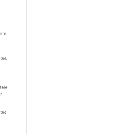
nte,
die,
tele
ar
edie