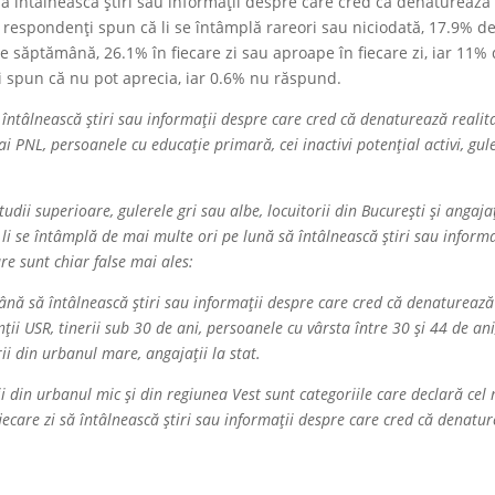
, să întâlnească știri sau informații despre care cred că denaturează
e respondenți spun că li se întâmplă rareori sau niciodată, 17.9% d
e săptămână, 26.1% în fiecare zi sau aproape în fiecare zi, iar 11%
ți spun că nu pot aprecia, iar 0.6% nu răspund.
 întâlnească știri sau informații despre care cred că denaturează realit
ai PNL, persoanele cu educație primară, cei inactivi potențial activi, gul
tudii superioare, gulerele gri sau albe, locuitorii din București și angajaț
 li se întâmplă de mai multe ori pe lună să întâlnească știri sau informa
e sunt chiar false mai ales:
ână să întâlnească știri sau informații despre care cred că denaturează
ții USR, tinerii sub 30 de ani, persoanele cu vârsta între 30 și 44 de ani
rii din urbanul mare, angajații la stat.
ii din urbanul mic și din regiunea Vest sunt categoriile care declară cel
fiecare zi să întâlnească știri sau informații despre care cred că denatu