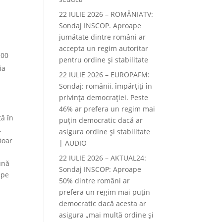
22 IULIE 2026 – ROMÂNIATV:
Sondaj INSCOP. Aproape
jumătate dintre români ar
accepta un regim autoritar
100
pentru ordine și stabilitate
ia
22 IULIE 2026 – EUROPAFM:
Sondaj: românii, împărțiți în
privința democrației. Peste
46% ar prefera un regim mai
tă în
puțin democratic dacă ar
.
asigura ordine și stabilitate
Doar
| AUDIO
22 IULIE 2026 – AKTUAL24:
ună
Sondaj INSCOP: Aproape
 pe
50% dintre români ar
prefera un regim mai puțin
democratic dacă acesta ar
asigura „mai multă ordine și