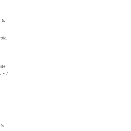
 6,
die,
ile
% – 7
.1%