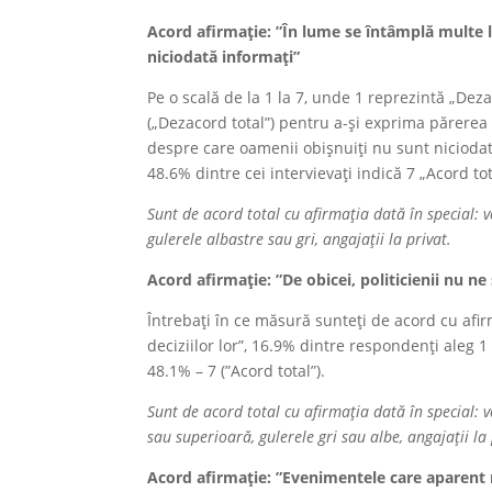
Acord afirmație:
”În lume se întâmplă multe l
niciodată informați”
Pe o scală de la 1 la 7, unde 1 reprezintă „Deza
(„Dezacord total”) pentru a-și exprima părerea 
despre care oamenii obișnuiți nu sunt niciodată 
48.6% dintre cei intervievați indică 7 „Acord tot
Sunt de acord total cu afirmația dată în special: 
gulerele albastre sau gri, angajații la privat.
Acord afirmație:
”De obicei, politicienii nu n
Întrebați în ce măsură sunteți de acord cu afir
deciziilor lor”, 16.9% dintre respondenți aleg 1 
48.1% – 7 (”Acord total”).
Sunt de acord total cu afirmația dată în special: 
sau superioară, gulerele gri sau albe, angajații la 
Acord afirmație:
”Evenimentele care aparent n