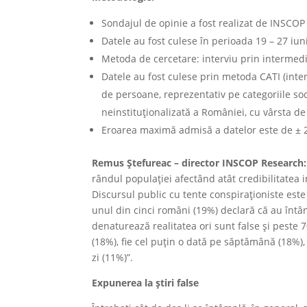
Sondajul de opinie a fost realizat de INSCO
Datele au fost culese în perioada 19 – 27 iun
Metoda de cercetare: interviu prin intermedi
Datele au fost culese prin metoda CATI (interv
de persoane, reprezentativ pe categoriile so
neinstituționalizată a României, cu vârsta de 
Eroarea maximă admisă a datelor este de ± 
Remus Ștefureac – director INSCOP Research
rândul populației afectând atât credibilitatea ins
Discursul public cu tente conspiraționiste este 
unul din cinci români (19%) declară că au întâni
denaturează realitatea ori sunt false și peste 
(18%), fie cel puțin o dată pe săptămână (18%), f
zi (11%)”.
Expunerea la știri false