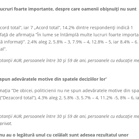
ucruri foarte importante, despre care oamenii obișnuiți nu sunt
cord total”, iar 7 „Acord total”, 14.2% dintre respondenți indică 1
față de afirmația ”În lume se întâmplă multe lucruri foarte importa
informați”. 2.4% aleg 2, 5.8% – 3, 7.9% – 4, 12.8% – 5, iar 8.4% – 6.
al”.
votanții AUR, persoanele între 30 și 59 de ani, persoanele cu educație me
e spun adevăratele motive din spatele deciziilor lor
”
mația ”De obicei, politicienii nu ne spun adevăratele motive din spa
(”Dezacord total”), 4.3% aleg 2, 5.8% -3, 5.7% – 4, 11.2% -5, 8% – 6, i
votanții AUR, persoanele între 30 și 59 de ani, persoanele cu educație m
privat.
u au o legătură unul cu celălalt sunt adesea rezultatul unor