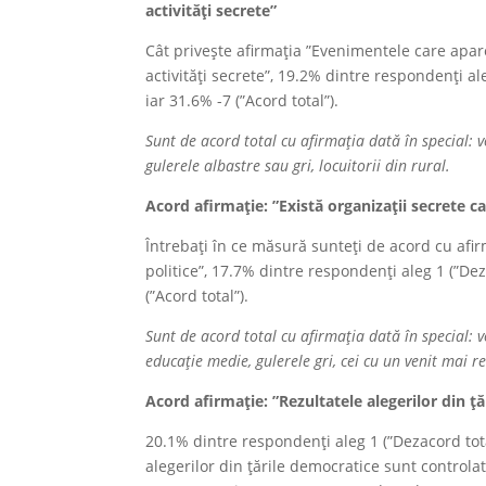
activități secrete”
Cât privește afirmația ”Evenimentele care apar
activități secrete”, 19.2% dintre respondenți ale
iar 31.6% -7 (”Acord total”).
Sunt de acord total cu afirmația dată în special: 
gulerele albastre sau gri, locuitorii din rural.
Acord afirmație:
”Există organizații secrete ca
Întrebați în ce măsură sunteți de acord cu afirm
politice”, 17.7% dintre respondenți aleg 1 (”Deza
(”Acord total”).
Sunt de acord total cu afirmația dată în special: v
educație medie, gulerele gri, cei cu un venit mai r
Acord afirmație:
”Rezultatele alegerilor din ț
20.1% dintre respondenți aleg 1 (”Dezacord tot
alegerilor din țările democratice sunt controlat