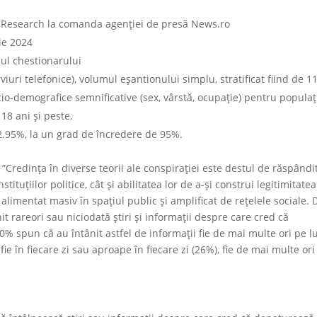
P Research la comanda agenției de presă News.ro
ie 2024
ul chestionarului
iuri telefonice), volumul eșantionului simplu, stratificat fiind de 1
cio-demografice semnificative (sex, vârstă, ocupație) pentru populaț
18 ani și peste.
2.95%, la un grad de încredere de 95%.
:
”Credința în diverse teorii ale conspirației este destul de răspândi
tituțiilor politice, cât și abilitatea lor de a-și construi legitimitatea
alimentat masiv în spațiul public și amplificat de rețelele sociale. 
t rareori sau niciodată știri și informații despre care cred că
70% spun că au întânit astfel de informații fie de mai multe ori pe l
ie în fiecare zi sau aproape în fiecare zi (26%), fie de mai multe ori