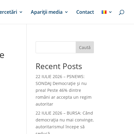
ercetări
Apariții media
Contact
Caută
de
Recent Posts
22 IULIE 2026 – PSNEWS:
SONDAJ Democrație și nu
prea! Peste 46% dintre
români ar accepta un regim
autoritar
22 IULIE 2026 – BURSA: Când
democraţia nu mai convinge,
autoritarismul începe să
seducă