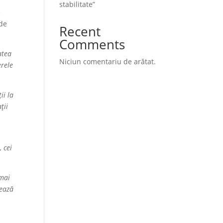
stabilitate”
e
 de
Recent
Comments
atea
Niciun comentariu de arătat.
erele
ii la
ții
, cei
 mai
rează