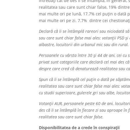
Întrebați cât de des li se întâmplă, în general
realitatea sau care sunt chiar false, 19% dintr
mai multe ori pe lună, 17.7% cel puțin o dată p
mai multe ori pe zi. 7.7% dintre cei chestiona
Declară că li se întâmplă rareori sau niciodată să
sau care sunt chiar false mai ales: votanții PSD și 
albastre, locuitorii din urbanul mic sau din rural.
Persoanele cu vârsta între 30 și 44 de ani, cei cu s
privat sunt categoriile care declară cel mai des că
despre care cred că denaturează realitatea sau car
Spun că li se întâmplă cel puțin o dată pe săptăm
realitatea sau care sunt chiar false mai ales: votan
cu studii superioare, gulerele gri sau albe, locuito
Votanții AUR, persoanele peste 60 de ani, locuitor
des că li se întâmplă în fiecare zi sau aproape în 
realitatea sau care sunt chiar false.
Disponibilitatea de a crede în conspirații