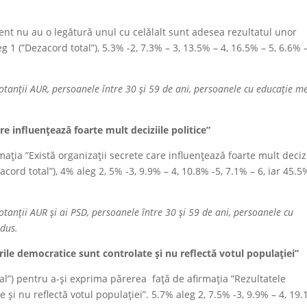
ent nu au o legătură unul cu celălalt sunt adesea rezultatul unor
g 1 (”Dezacord total”), 5.3% -2, 7.3% – 3, 13.5% – 4, 16.5% – 5, 6.6% –
votanții AUR, persoanele între 30 și 59 de ani, persoanele cu educație me
re influențează foarte mult deciziile politice”
ația ”Există organizații secrete care influențează foarte mult decizi
cord total”), 4% aleg 2, 5% -3, 9.9% – 4, 10.8% -5, 7.1% – 6, iar 45.5
otanții AUR și ai PSD, persoanele între 30 și 59 de ani, persoanele cu
edus.
ările democratice sunt controlate și nu reflectă votul populației”
al”) pentru a-și exprima părerea față de afirmația ”Rezultatele
e și nu reflectă votul populației”. 5.7% aleg 2, 7.5% -3, 9.9% – 4, 19