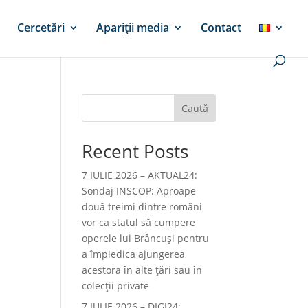
Cercetări
Apariții media
Contact
Caută
Recent Posts
7 IULIE 2026 – AKTUAL24:
Sondaj INSCOP: Aproape
două treimi dintre români
vor ca statul să cumpere
operele lui Brâncuşi pentru
a împiedica ajungerea
acestora în alte ţări sau în
colecţii private
7 IULIE 2026 – DIGI24: