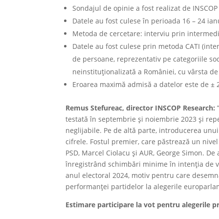
Sondajul de opinie a fost realizat de INSCO
Datele au fost culese în perioada 16 – 24 ia
Metoda de cercetare: interviu prin intermedi
Datele au fost culese prin metoda CATI (interv
de persoane, reprezentativ pe categoriile so
neinstituționalizată a României, cu vârsta de 
Eroarea maximă admisă a datelor este de ± 
Remus Stefureac, director INSCOP Research:
”
testată în septembrie și noiembrie 2023 și rep
neglijabile. Pe de altă parte, introducerea unu
cifrele. Fostul premier, care păstrează un nivel
PSD, Marcel Ciolacu și AUR, George Simon. De 
înregistrând schimbări minime în intenția de vo
anul electoral 2024, motiv pentru care desemna
performanței partidelor la alegerile europarla
Estimare participare la vot pentru alegerile p