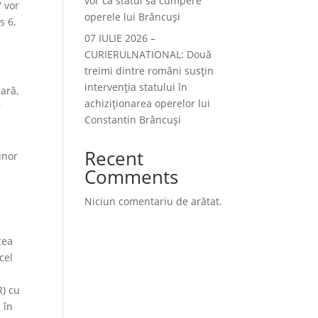
vor ca statul să cumpere
” vor
operele lui Brâncuși
s 6,
07 IULIE 2026 –
CURIERULNATIONAL: Două
treimi dintre români susțin
intervenția statului în
ară,
achiziționarea operelor lui
r
Constantin Brâncuși
Recent
unor
Comments
Niciun comentariu de arătat.
cea
cel
R) cu
 în