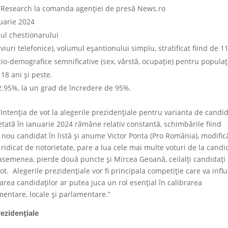
P Research la comanda agenției de presă News.ro
nuarie 2024
ul chestionarului
iuri telefonice), volumul eșantionului simplu, stratificat fiind de 1
cio-demografice semnificative (sex, vârstă, ocupație) pentru populaț
18 ani și peste.
2.95%, la un grad de încredere de 95%.
Intenția de vot la alegerile prezidențiale pentru varianta de candid
etată în ianuarie 2024 rămâne relativ constantă, schimbările fiind
i nou candidat în listă și anume Victor Ponta (Pro România), modific
 ridicat de notorietate, pare a lua cele mai multe voturi de la candid
asemenea, pierde două puncte și Mircea Geoană, ceilalți candidați
t. Alegerile prezidențiale vor fi principala competiție care va infl
rea candidaților ar putea juca un rol esențial în calibrarea
mentare, locale și parlamentare.”
rezidențiale