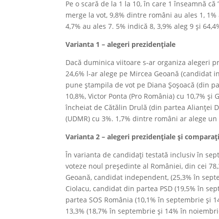
Pe o scară de la 1 la 10, în care 1 înseamnă că 
merge la vot, 9,8% dintre români au ales 1, 1% a
4,7% au ales 7. 5% indică 8, 3,9% aleg 9 și 64,
Varianta 1 – alegeri prezidențiale
Dacă duminica viitoare s-ar organiza alegeri pr
24,6% l-ar alege pe Mircea Geoană (candidat in
pune ștampila de vot pe Diana Șoșoacă (din p
10,8%, Victor Ponta (Pro România) cu 10,7% și 
încheiat de Cătălin Drulă (din partea Alianței
(UDMR) cu 3%. 1,7% dintre români ar alege un 
Varianta 2 – alegeri prezidențiale și compara
În varianta de candidați testată inclusiv în se
voteze noul președinte al României, din cei 78
Geoană, candidat independent, (25,3% în septe
Ciolacu, candidat din partea PSD (19,5% în se
partea SOS România (10,1% în septembrie și 1
13,3% (18,7% în septembrie și 14% în noiembrie