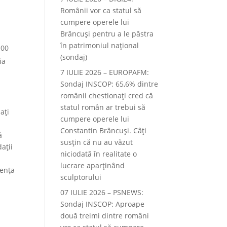
Românii vor ca statul să
cumpere operele lui
Brâncuși pentru a le păstra
în patrimoniul național
100
(sondaj)
ia
7 IULIE 2026 – EUROPAFM:
Sondaj INSCOP: 65,6% dintre
românii chestionați cred că
statul român ar trebui să
ați
cumpere operele lui
Constantin Brâncuși. Câți
ă
susțin că nu au văzut
ații
niciodată în realitate o
lucrare aparținând
uența
sculptorului
07 IULIE 2026 – PSNEWS:
Sondaj INSCOP: Aproape
două treimi dintre români