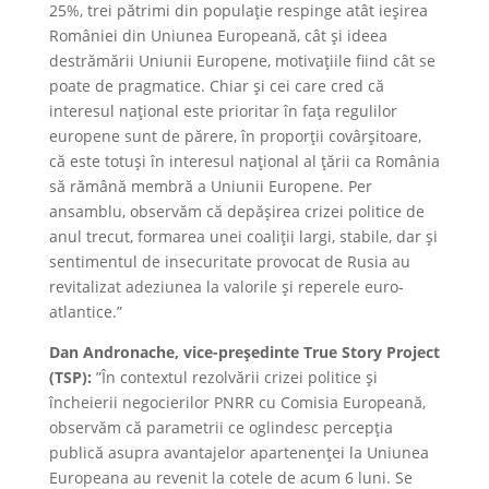
25%, trei pătrimi din populație respinge atât ieșirea
României din Uniunea Europeană, cât și ideea
destrămării Uniunii Europene, motivațiile fiind cât se
poate de pragmatice. Chiar și cei care cred că
interesul național este prioritar în fața regulilor
europene sunt de părere, în proporții covârșitoare,
că este totuși în interesul național al țării ca România
să rămână membră a Uniunii Europene. Per
ansamblu, observăm că depășirea crizei politice de
anul trecut, formarea unei coaliții largi, stabile, dar și
sentimentul de insecuritate provocat de Rusia au
revitalizat adeziunea la valorile și reperele euro-
atlantice.”
Dan Andronache, vice-președinte True Story Project
(TSP):
”În contextul rezolvării crizei politice și
încheierii negocierilor PNRR cu Comisia Europeană,
observăm că parametrii ce oglindesc percepția
publică asupra avantajelor apartenenței la Uniunea
Europeana au revenit la cotele de acum 6 luni. Se