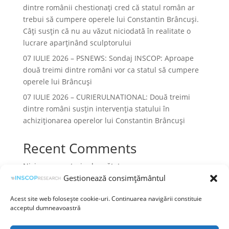
dintre românii chestionați cred că statul român ar
trebui să cumpere operele lui Constantin Brâncuși.
Câți susțin că nu au văzut niciodată în realitate o
lucrare aparținând sculptorului
07 IULIE 2026 – PSNEWS: Sondaj INSCOP: Aproape
două treimi dintre români vor ca statul să cumpere
operele lui Brâncuși
07 IULIE 2026 – CURIERULNATIONAL: Două treimi
dintre români susțin intervenția statului în
achiziționarea operelor lui Constantin Brâncuși
Recent Comments
Niciun comentariu de arătat.
Gestionează consimțământul
Acest site web folosește cookie-uri. Continuarea navigării constituie
acceptul dumneavoastră
Termeni și condiții
Prelucrarea datelor cu caracter personal