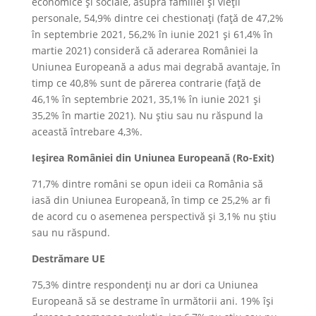
economice și sociale, asupra familiei și vieții
personale, 54,9% dintre cei chestionați (față de 47,2%
în septembrie 2021, 56,2% în iunie 2021 și 61,4% în
martie 2021) consideră că aderarea României la
Uniunea Europeană a adus mai degrabă avantaje, în
timp ce 40,8% sunt de părerea contrarie (față de
46,1% în septembrie 2021, 35,1% în iunie 2021 și
35,2% în martie 2021). Nu știu sau nu răspund la
această întrebare 4,3%.
Ieșirea României din Uniunea Europeană (Ro-Exit)
71,7% dintre români se opun ideii ca România să
iasă din Uniunea Europeană, în timp ce 25,2% ar fi
de acord cu o asemenea perspectivă și 3,1% nu știu
sau nu răspund.
Destrămare UE
75,3% dintre respondenți nu ar dori ca Uniunea
Europeană să se destrame în următorii ani. 19% își