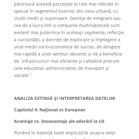
păstrează această percepție la cote mai ridicate în
special în segmentul tinerilor din zona urbană, cu
studii medii și superioare. Dorința de emigrare sau
cea de a lucra într-o companie multinațională sunt
evident mai puternice în aceleași segmente, reflecție
a curiozității, a dorinței de explorare și înțelegere a
unor medii socio-economice de succes, de atingere
mai rapidă a unor venituri decente și de a beneficia
de infrastructuri mai eficiente și calitative precum
cele educative, administrative, de transport și
sociale.”
ANALIZA EXTINSĂ ȘI INTERPRETAREA DATELOR
Capitolul 4: Național vs European
Avantaje vs. Dezavantaje ale aderării la UE
Punând în balanță toate implicațiile asupra vieții