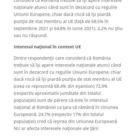
consideră că România trebuie să își apere interesele
naționale atunci când sunt în dezacord cu regulile
Uniunii Europene, chiar dacă riscă să își piardă
poziția de stat membru al UE (față de 68,5% în
septembrie 2021 și 64,8% în iunie 2021). 2,2% nu știu
sau nu răspund.
Interesul național în context UE
Dintre respondenții care consideră că România
trebuie să își apere interesele naționale atunci când
sunt în dezacord cu regulile Uniunii Europene, chiar
dacă riscă să își piardă poziția de stat membru al UE
(ceea ce reprezintă 68.4% din eșantion) 72,9%
(respectiv aproximativ jumătate din totalul
populației) sunt de părere că este în interesul
național al României ca țara să rămână în Uniunea
Europeană. 24,7% (respectiv 17% din totalul
populației) cred că ieșirea din Uniunea Europeană
NU ar afecta interesele naționale ale țării