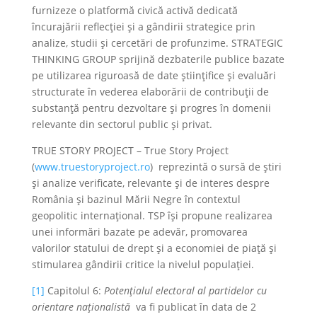
furnizeze o platformă civică activă dedicată
încurajării reflecției și a gândirii strategice prin
analize, studii și cercetări de profunzime. STRATEGIC
THINKING GROUP sprijină dezbaterile publice bazate
pe utilizarea riguroasă de date științifice și evaluări
structurate în vederea elaborării de contribuții de
substanță pentru dezvoltare și progres în domenii
relevante din sectorul public și privat.
TRUE STORY PROJECT – True Story Project
(
www.truestoryproject.ro
) reprezintă o sursă de știri
și analize verificate, relevante și de interes despre
România și bazinul Mării Negre în contextul
geopolitic internațional. TSP își propune realizarea
unei informări bazate pe adevăr, promovarea
valorilor statului de drept și a economiei de piață și
stimularea gândirii critice la nivelul populației.
[1]
Capitolul 6:
Potențialul electoral al partidelor cu
orientare naționalistă
va fi publicat în data de 2