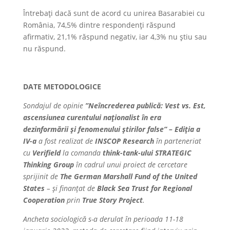
Întrebați dacă sunt de acord cu unirea Basarabiei cu
România, 74,5% dintre respondenți răspund
afirmativ, 21,1% răspund negativ, iar 4,3% nu știu sau
nu răspund.
DATE METODOLOGICE
Sondajul de opinie
”Neîncrederea publică: Vest vs. Est,
ascensiunea curentului naționalist în era
dezinformării și fenomenului știrilor false” – Ediția a
IV-a
a fost realizat de
INSCOP Research
în parteneriat
cu
Verifield
la comanda
think-tank-ului STRATEGIC
Thinking Group
în cadrul unui proiect de cercetare
sprijinit de
The German Marshall Fund of the United
States
– și finanțat de
Black Sea Trust for Regional
Cooperation
prin
True Story Project
.
Ancheta sociologică s-a derulat în perioada 11-18