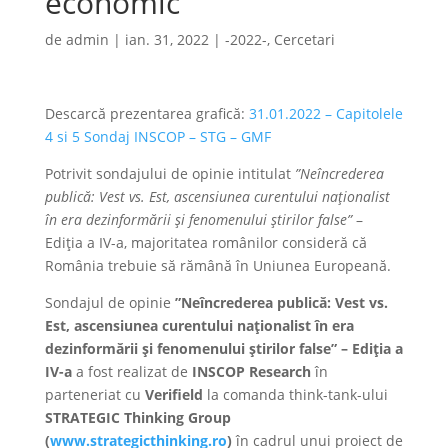
economic
de
admin
|
ian. 31, 2022
|
-2022-
,
Cercetari
Descarcă prezentarea grafică:
31.01.2022 – Capitolele
4 si 5 Sondaj INSCOP – STG – GMF
Potrivit sondajului de opinie intitulat
”Neîncrederea
publică: Vest vs. Est, ascensiunea curentului naționalist
în era dezinformării și fenomenului știrilor false”
–
Ediția a IV-a, majoritatea românilor consideră că
România trebuie să rămână în Uniunea Europeană.
Sondajul de opinie
”Neîncrederea publică: Vest vs.
Est, ascensiunea curentului naționalist în era
dezinformării și fenomenului știrilor false” – Ediția a
IV-a
a fost realizat de
INSCOP Research
în
parteneriat cu
Verifield
la comanda think-tank-ului
STRATEGIC Thinking Group
(
www.strategicthinking.ro
)
în cadrul unui proiect de