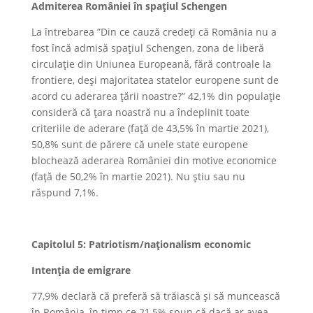
Admiterea României în spațiul Schengen
La întrebarea ”Din ce cauză credeți că România nu a
fost încă admisă spațiul Schengen, zona de liberă
circulație din Uniunea Europeană, fără controale la
frontiere, deși majoritatea statelor europene sunt de
acord cu aderarea țării noastre?” 42,1% din populație
consideră că țara noastră nu a îndeplinit toate
criteriile de aderare (față de 43,5% în martie 2021),
50,8% sunt de părere că unele state europene
blochează aderarea României din motive economice
(față de 50,2% în martie 2021). Nu știu sau nu
răspund 7,1%.
Capitolul 5: Patriotism/naționalism economic
Intenția de emigrare
77,9% declară că preferă să trăiască și să muncească
în România, în timp ce 21,5% spun că dacă ar avea