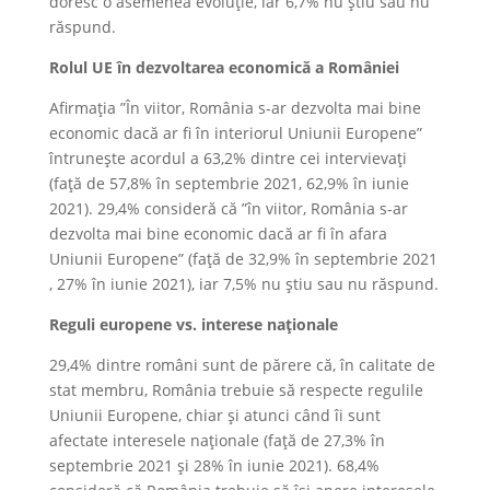
doresc o asemenea evoluție, iar 6,7% nu știu sau nu
răspund.
Rolul UE în dezvoltarea economică a României
Afirmația ”În viitor, România s-ar dezvolta mai bine
economic dacă ar fi în interiorul Uniunii Europene”
întrunește acordul a 63,2% dintre cei intervievați
(față de 57,8% în septembrie 2021, 62,9% în iunie
2021). 29,4% consideră că ”în viitor, România s-ar
dezvolta mai bine economic dacă ar fi în afara
Uniunii Europene” (față de 32,9% în septembrie 2021
, 27% în iunie 2021), iar 7,5% nu știu sau nu răspund.
Reguli europene vs. interese naționale
29,4% dintre români sunt de părere că, în calitate de
stat membru, România trebuie să respecte regulile
Uniunii Europene, chiar și atunci când îi sunt
afectate interesele naționale (față de 27,3% în
septembrie 2021 și 28% în iunie 2021). 68,4%