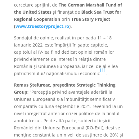
cercetare sprijinit de
The
German Marshall Fund of
the United States
și finanțat de
Black Sea Trust for
Regional Cooperation
prin
True Story Project
(
www.truestoryproject.ro
)
.
Sondajul de opinie, realizat în perioada 11 – 18
ianuarie 2022, este împărțit în șapte capitole,
capitolul al IV-lea fiind dedicat opiniei românilor
privind elemente de interes în relația dintre
România și Uniunea Europeană, iar cel de-al V-lea
[1]
patriotismului/ naționalismului economic
.
Remus Ștefureac, președinte Strategic Thinking
Group:
”Percepția privind avantajele aderării la
Uniunea Europeană s-a îmbunătățit semnificativ
comparativ cu luna septembrie 2021, revenind la un
nivel înregistrat anterior crizei politice de la finalul
anului trecut. Pe de altă parte, subiectul ieșirii
României din Uniunea Europeană (RO-Exit), deși se
menține constant la un nivel de susținere de 20% și