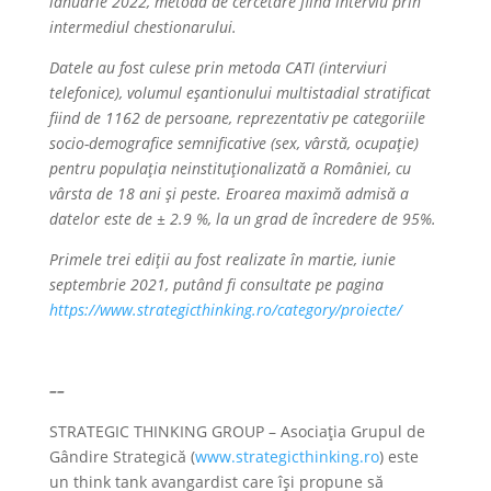
ianuarie 2022, metoda de cercetare fiind interviu prin
intermediul chestionarului.
Datele au fost culese prin metoda CATI (interviuri
telefonice), volumul eșantionului multistadial stratificat
fiind de 1162 de persoane, reprezentativ pe categoriile
socio-demografice semnificative (sex, vârstă, ocupație)
pentru populația neinstituționalizată a României, cu
vârsta de 18 ani și peste. Eroarea maximă admisă a
datelor este de ± 2.9 %, la un grad de încredere de 95%.
Primele trei ediții au fost realizate în martie, iunie
septembrie 2021, putând fi consultate pe pagina
https://www.strategicthinking.ro/category/proiecte/
––
STRATEGIC THINKING GROUP – Asociația Grupul de
Gândire Strategică (
www.strategicthinking.ro
) este
un think tank avangardist care își propune să