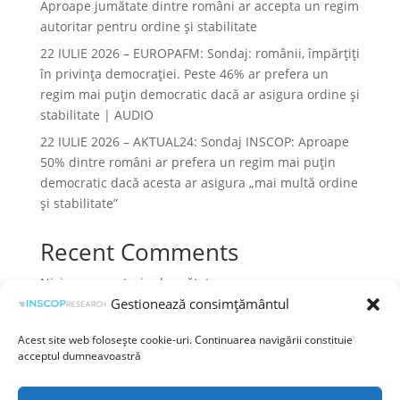
Aproape jumătate dintre români ar accepta un regim
autoritar pentru ordine și stabilitate
22 IULIE 2026 – EUROPAFM: Sondaj: românii, împărțiți
în privința democrației. Peste 46% ar prefera un
regim mai puțin democratic dacă ar asigura ordine și
stabilitate | AUDIO
22 IULIE 2026 – AKTUAL24: Sondaj INSCOP: Aproape
50% dintre români ar prefera un regim mai puțin
democratic dacă acesta ar asigura „mai multă ordine
și stabilitate”
Recent Comments
Niciun comentariu de arătat.
Gestionează consimțământul
Acest site web folosește cookie-uri. Continuarea navigării constituie
acceptul dumneavoastră
Termeni și condiții
Prelucrarea datelor cu caracter personal