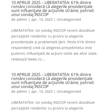
10 APRILIE 2025 – LIBERATATEA: 61% dintre
români consideră că alegerile prezidențiale
sunt influențate de acțiunile străine, potrivit
unui sondaj INSCOP
de
admin
|
apr. 10, 2025
|
Uncategorized
LIBERATATEA: Un sondaj INSCOP recent dezvăluie
percepțiile românilor cu privire la alegerile
prezidențiale și problemele țării. Peste 61% dintre
respondenți cred că alegerea președintelui este
puternic influențată de acțiuni ostile ale altor state,
relatează News.ro....
10 APRILIE 2025 – LIBERATATEA: 61% dintre
români consideră că alegerile prezidențiale
sunt influențate de acțiunile străine, potrivit
unui sondaj INSCOP
de
admin
|
apr. 10, 2025
|
Uncategorized
LIBERATATEA: Un sondaj INSCOP recent dezvăluie
percepțiile românilor cu privire la alegerile