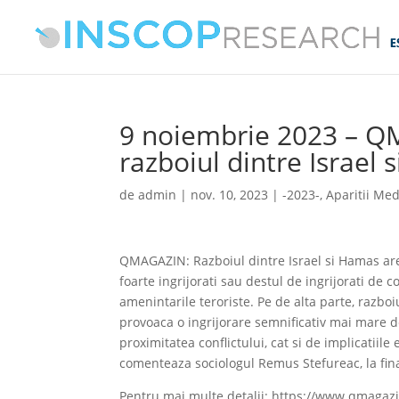
9 noiembrie 2023 – Q
razboiul dintre Israel
de
admin
|
nov. 10, 2023
|
-2023-
,
Aparitii Med
QMAGAZIN: Razboiul dintre Israel si Hamas ar
foarte ingrijorati sau destul de ingrijorati d
amenintarile teroriste. Pe de alta parte, razb
provoaca o ingrijorare semnificativ mai mare dec
proximitatea conflictului, cat si de implicatiile
comenteaza sociologul Remus Stefureac, la fina
Pentru mai multe detalii: https://www.qmagazi