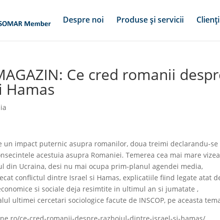
Despre noi
Produse și servicii
Clienți
MAGAZIN: Ce cred romanii despr
 si Hamas
ia
e un impact puternic asupra romanilor, doua treimi declarandu-se
e consecintele acestuia asupra Romaniei. Temerea cea mai mare vize
oiul din Ucraina, desi nu mai ocupa prim-planul agendei media,
at conflictul dintre Israel si Hamas, explicatiile fiind legate atat d
 economice si sociale deja resimtite in ultimul an si jumatate ,
lul ultimei cercetari sociologice facute de INSCOP, pe aceasta tem
ne.ro/ce-cred-romanii-despre-razboiul-dintre-israel-si-hamas/