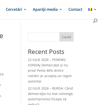
Cercetări
Apariții media
Contact
e
Caută
Recent Posts
22 IULIE 2026 – PSNEWS:
SONDAJ Democrație și nu
prea! Peste 46% dintre
aza
români ar accepta un regim
autoritar
e
22 IULIE 2026 – BURSA: Când
democraţia nu mai convinge,
a.
autoritarismul începe să
seducă