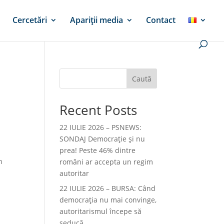
Cercetări
Apariții media
Contact
Caută
Recent Posts
22 IULIE 2026 – PSNEWS:
SONDAJ Democrație și nu
prea! Peste 46% dintre
n
români ar accepta un regim
autoritar
.
22 IULIE 2026 – BURSA: Când
democraţia nu mai convinge,
autoritarismul începe să
seducă