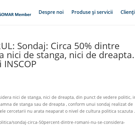
Despre noi
Produse și servicii
Clienți
UL: Sondaj: Circa 50% dintre
 nici de stanga, nici de dreapta.
ui INSCOP
era nici de stanga, nici de dreapta, din punct de vedere politic, i
eamna de stanga sau de dreapta , conform unui sondaj realizat de
le cercetarii nu arata neaparat o nivel de cultura politica scazuta 
politica/sondaj-circa-50percent-dintre-romani-nu-se-considera-