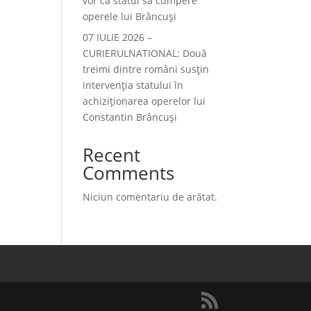
vor ca statul să cumpere
operele lui Brâncuși
07 IULIE 2026 –
CURIERULNATIONAL: Două
treimi dintre români susțin
intervenția statului în
achiziționarea operelor lui
Constantin Brâncuși
Recent
Comments
Niciun comentariu de arătat.