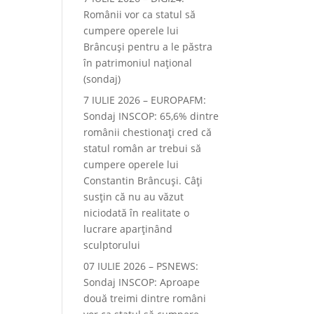
Românii vor ca statul să
cumpere operele lui
Brâncuși pentru a le păstra
în patrimoniul național
(sondaj)
7 IULIE 2026 – EUROPAFM:
Sondaj INSCOP: 65,6% dintre
românii chestionați cred că
statul român ar trebui să
cumpere operele lui
Constantin Brâncuși. Câți
susțin că nu au văzut
niciodată în realitate o
lucrare aparținând
sculptorului
07 IULIE 2026 – PSNEWS:
Sondaj INSCOP: Aproape
două treimi dintre români