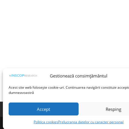
Gestionează consimțământul
Acest site web folosește cookie-uri. Continuarea navigării constituie accept
dumneavoastră
Accept
Resping
Termeni și condiții
Prelucrarea datelor cu 
Politica cookies
Prelucrarea datelor cu caracter personal
©INSCOP Research