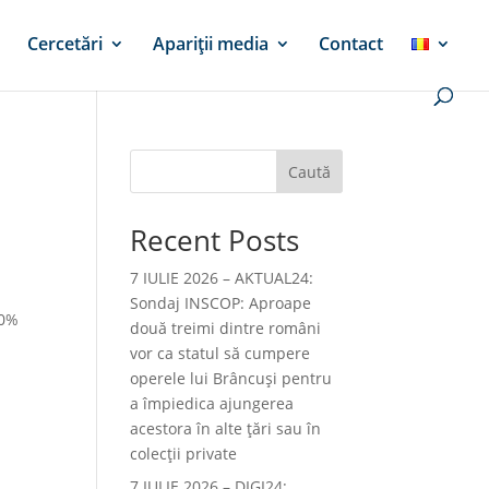
Cercetări
Apariții media
Contact
Caută
Recent Posts
7 IULIE 2026 – AKTUAL24:
Sondaj INSCOP: Aproape
60%
două treimi dintre români
vor ca statul să cumpere
operele lui Brâncuşi pentru
a împiedica ajungerea
acestora în alte ţări sau în
colecţii private
7 IULIE 2026 – DIGI24: