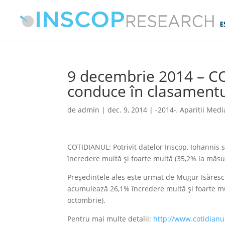
9 decembrie 2014 – C
conduce în clasamentul
de
admin
|
dec. 9, 2014
|
-2014-
,
Aparitii Medi
COTIDIANUL: Potrivit datelor Inscop, Iohannis s
încredere multă și foarte multă (35,2% la măsu
Președintele ales este urmat de Mugur Isărescu
acumulează 26,1% încredere multă și foarte mu
octombrie).
Pentru mai multe detalii:
http://www.cotidianu