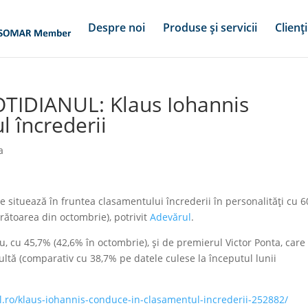
Despre noi
Produse și servicii
Clienți
OTIDIANUL: Klaus Iohannis
 încrederii
a
e situează în fruntea clasamentului încrederii în personalități cu 
rătoarea din octombrie), potrivit
Adevărul
.
, cu 45,7% (42,6% în octombrie), și de premierul Victor Ponta, care
ltă (comparativ cu 38,7% pe datele culese la începutul lunii
l.ro/klaus-iohannis-conduce-in-clasamentul-increderii-252882/