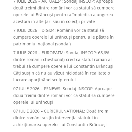
7 IULIE 2026 – AKTUAL24: Sondaj INSCOP: Aproape
două treimi dintre români vor ca statul să cumpere
operele lui Brâncuşi pentru a împiedica ajungerea
acestora în alte ţări sau în colecţii private
7 IULIE 2026 – DIGI24: Românii vor ca statul să
cumpere operele lui Brâncuși pentru a le păstra în
patrimoniul național (sondaj)
7 IULIE 2026 – EUROPAFM: Sondaj INSCOP: 65,6%
dintre românii chestionați cred că statul român ar
trebui să cumpere operele lui Constantin Brâncuși.
Câți susțin că nu au văzut niciodată în realitate o
lucrare aparținând sculptorului
07 IULIE 2026 – PSNEWS: Sondaj INSCOP: Aproape
două treimi dintre români vor ca statul să cumpere
operele lui Brâncuși
07 IULIE 2026 – CURIERULNATIONAL: Două treimi
dintre români susțin intervenția statului în
achiziționarea operelor lui Constantin Brâncuși