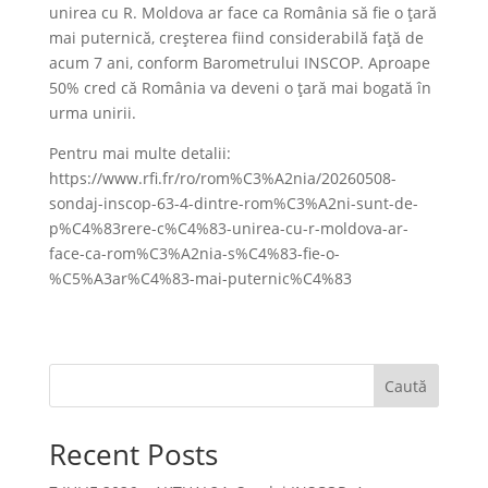
unirea cu R. Moldova ar face ca România să fie o ţară
mai puternică, creşterea fiind considerabilă faţă de
acum 7 ani, conform Barometrului INSCOP. Aproape
50% cred că România va deveni o ţară mai bogată în
urma unirii.
Pentru mai multe detalii:
https://www.rfi.fr/ro/rom%C3%A2nia/20260508-
sondaj-inscop-63-4-dintre-rom%C3%A2ni-sunt-de-
p%C4%83rere-c%C4%83-unirea-cu-r-moldova-ar-
face-ca-rom%C3%A2nia-s%C4%83-fie-o-
%C5%A3ar%C4%83-mai-puternic%C4%83
Caută
Recent Posts