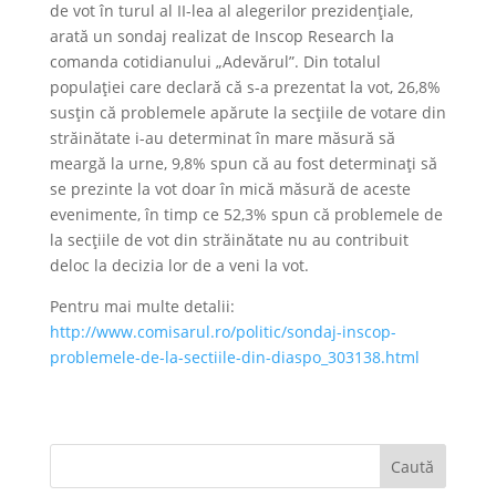
de vot în turul al II-lea al alegerilor prezidențiale,
arată un sondaj realizat de Inscop Research la
comanda cotidianului „Adevărul”. Din totalul
populației care declară că s-a prezentat la vot, 26,8%
susțin că problemele apărute la secțiile de votare din
străinătate i-au determinat în mare măsură să
meargă la urne, 9,8% spun că au fost determinați să
se prezinte la vot doar în mică măsură de aceste
evenimente, în timp ce 52,3% spun că problemele de
la secțiile de vot din străinătate nu au contribuit
deloc la decizia lor de a veni la vot.
Pentru mai multe detalii:
http://www.comisarul.ro/politic/sondaj-inscop-
problemele-de-la-sectiile-din-diaspo_303138.html
Caută