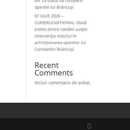
vor ca statul să cumpere
operele lui Brâncuși
07 IULIE 2026 –
CURIERULNATIONAL: Două
treimi dintre români susțin
intervenția statului în
achiziționarea operelor lui
Constantin Brâncuși
Recent
Comments
Niciun comentariu de arătat.