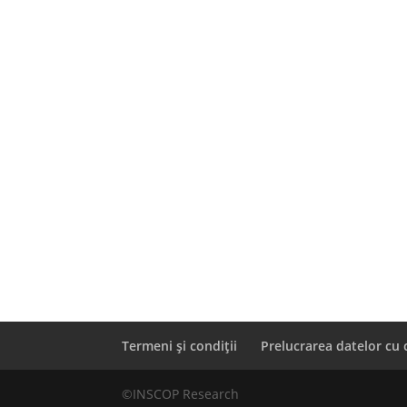
Termeni și condiții
Prelucrarea datelor cu 
©INSCOP Research