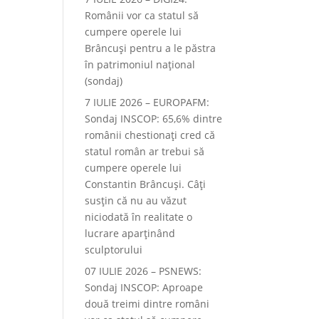
Românii vor ca statul să
cumpere operele lui
Brâncuși pentru a le păstra
în patrimoniul național
(sondaj)
7 IULIE 2026 – EUROPAFM:
Sondaj INSCOP: 65,6% dintre
românii chestionați cred că
statul român ar trebui să
cumpere operele lui
Constantin Brâncuși. Câți
susțin că nu au văzut
niciodată în realitate o
lucrare aparținând
sculptorului
07 IULIE 2026 – PSNEWS:
Sondaj INSCOP: Aproape
două treimi dintre români