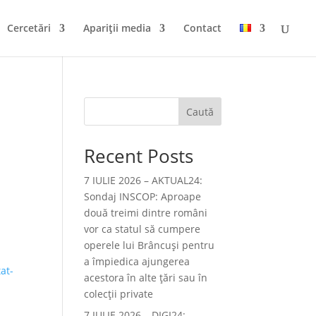
Cercetări
Apariții media
Contact
Caută
Recent Posts
7 IULIE 2026 – AKTUAL24:
Sondaj INSCOP: Aproape
două treimi dintre români
vor ca statul să cumpere
operele lui Brâncuşi pentru
a împiedica ajungerea
at-
acestora în alte ţări sau în
colecţii private
7 IULIE 2026 – DIGI24: