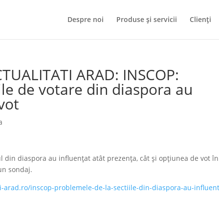
Despre noi
Produse și servicii
Clienți
CTUALITATI ARAD: INSCOP:
ile de votare din diaspora au
vot
a
din diaspora au influenţat atât prezenţa, cât şi opţiunea de vot în
 un sondaj.
i-arad.ro/inscop-problemele-de-la-sectiile-din-diaspora-au-influent