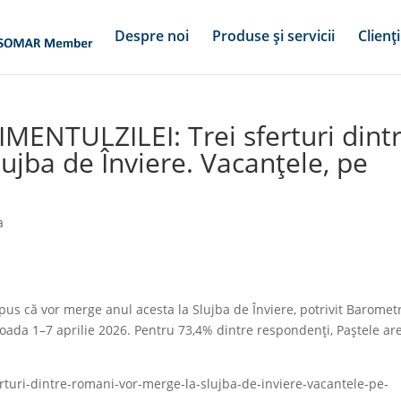
Despre noi
Produse și servicii
Clienți
MENTULZILEI: Trei sferturi dint
ujba de Înviere. Vacanțele, pe
a
s că vor merge anul acesta la Slujba de Înviere, potrivit Baromet
ioada 1–7 aprilie 2026. Pentru 73,4% dintre respondenți, Paștele ar
ferturi-dintre-romani-vor-merge-la-slujba-de-inviere-vacantele-pe-