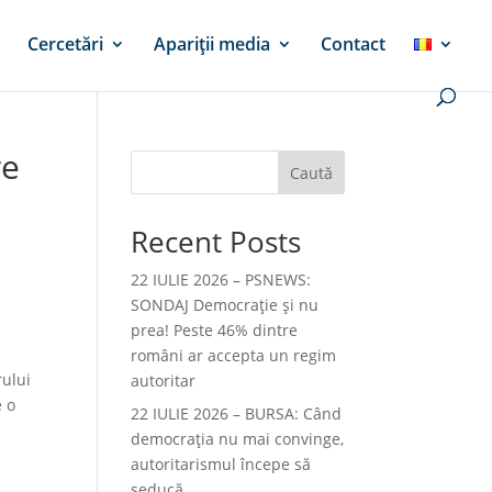
Cercetări
Apariții media
Contact
re
Caută
Recent Posts
22 IULIE 2026 – PSNEWS:
SONDAJ Democrație și nu
prea! Peste 46% dintre
români ar accepta un regim
rului
autoritar
e o
22 IULIE 2026 – BURSA: Când
democraţia nu mai convinge,
autoritarismul începe să
seducă