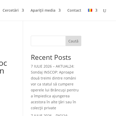
Cercetări
Apariții media
Contact
Caută
Recent Posts
oc
7 IULIE 2026 – AKTUAL24:
on
Sondaj INSCOP: Aproape
două treimi dintre români
vor ca statul să cumpere
operele lui Brâncuşi pentru
a împiedica ajungerea
acestora în alte ţări sau în
colecţii private
7 IULIE 2026 – DIGI24: