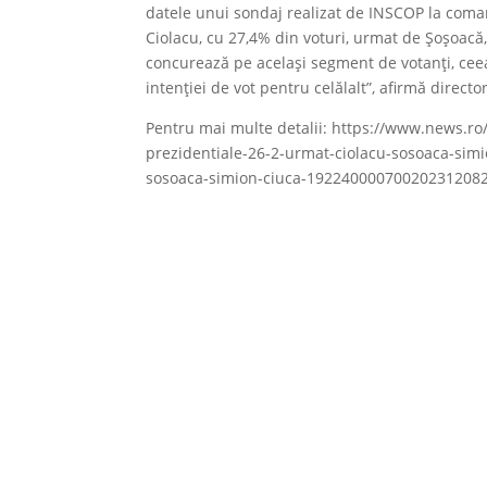
datele unui sondaj realizat de INSCOP la coma
Ciolacu, cu 27,4% din voturi, urmat de Şoşoacă
concurează pe acelaşi segment de votanţi, ce
intenţiei de vot pentru celălalt”, afirmă dire
Pentru mai multe detalii: https://www.news.ro/
prezidentiale-26-2-urmat-ciolacu-sosoaca-simi
sosoaca-simion-ciuca-19224000070020231208