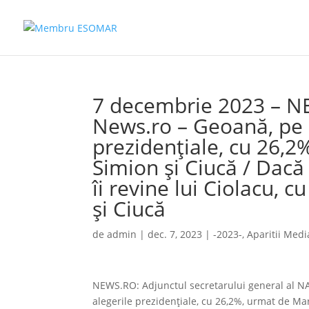
7 decembrie 2023 – N
News.ro – Geoană, pe pr
prezidenţiale, cu 26,2
Simion şi Ciucă / Dac
îi revine lui Ciolacu,
şi Ciucă
de
admin
|
dec. 7, 2023
|
-2023-
,
Aparitii Medi
NEWS.RO: Adjunctul secretarului general al NAT
alegerile prezidenţiale, cu 26,2%, urmat de Ma