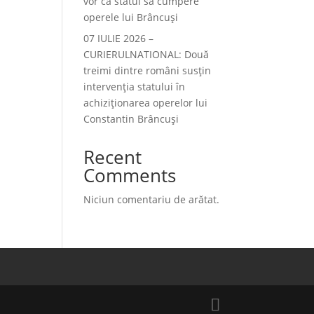
vor ca statul să cumpere
operele lui Brâncuși
07 IULIE 2026 –
CURIERULNATIONAL: Două
treimi dintre români susțin
intervenția statului în
achiziționarea operelor lui
Constantin Brâncuși
Recent
Comments
Niciun comentariu de arătat.