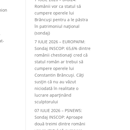
Românii vor ca statul să
mion
cumpere operele lui
Brâncuși pentru a le păstra
în patrimoniul național
(sondaj)
-
at-
7 IULIE 2026 – EUROPAFM:
Sondaj INSCOP: 65,6% dintre
românii chestionați cred că
statul român ar trebui să
cumpere operele lui
Constantin Brâncuși. Câți
susțin că nu au văzut
niciodată în realitate o
lucrare aparținând
sculptorului
07 IULIE 2026 – PSNEWS:
Sondaj INSCOP: Aproape
două treimi dintre români