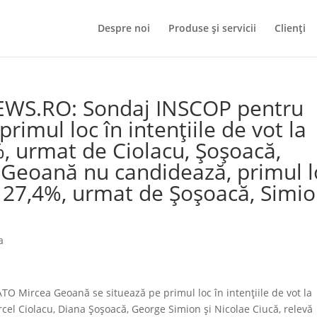
Despre noi
Produse și servicii
Clienți
EWS.RO: Sondaj INSCOP pentru
imul loc în intenţiile de vot la
%, urmat de Ciolacu, Şoşoacă,
ă Geoană nu candidează, primul l
 cu 27,4%, urmat de Şoşoacă, Simi
a
O Mircea Geoană se situează pe primul loc în intenţiile de vot la
rcel Ciolacu, Diana Şoşoacă, George Simion şi Nicolae Ciucă, relevă