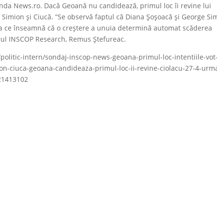
nda News.ro. Dacă Geoană nu candidează, primul loc îi revine lui
, Simion şi Ciucă. ”Se observă faptul că Diana Şoşoacă şi George Si
ea ce înseamnă că o creştere a unuia determină automat scăderea
ctorul INSCOP Research, Remus Ştefureac.
politic-intern/sondaj-inscop-news-geoana-primul-loc-intentiile-vot
on-ciuca-geoana-candideaza-primul-loc-ii-revine-ciolacu-27-4-urm
21413102