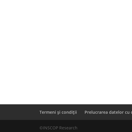
Termeni și condiții
Prelucrarea datelor cu 
©INSCOP Research