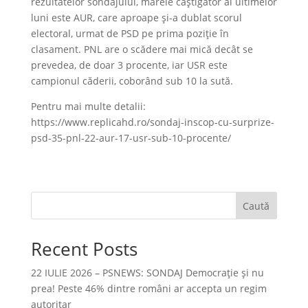
rezultatelor sondajului, marele câștigător al ultimelor
luni este AUR, care aproape și-a dublat scorul
electoral, urmat de PSD pe prima poziție în
clasament. PNL are o scădere mai mică decât se
prevedea, de doar 3 procente, iar USR este
campionul căderii, coborând sub 10 la sută.
Pentru mai multe detalii:
https://www.replicahd.ro/sondaj-inscop-cu-surprize-
psd-35-pnl-22-aur-17-usr-sub-10-procente/
Caută
Recent Posts
22 IULIE 2026 – PSNEWS: SONDAJ Democrație și nu
prea! Peste 46% dintre români ar accepta un regim
autoritar