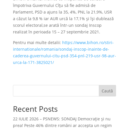
împotriva Guvernului Cîțu să fie admisă de
Parlament, PSD a ajuns la 35, 4%, PNL la 21,9%, USR
a căzut la 9,8 % iar AUR urcă la 17,1% și își dublează
scorul electoral,se arată într-un sondaj Inscop
realizat în perioada 15 – 27 septembrie 2021.
Pentru mai multe detalii:
https://www.bihon.ro/stiri-
internationale/romania/sondaj-inscop-inainte-de-
caderea-guvernului-citu-psd-354-pnl-219-usr-98-aur-
urca-la-171-3825021/
Caută
Recent Posts
22 IULIE 2026 – PSNEWS: SONDAJ Democrație și nu
prea! Peste 46% dintre români ar accepta un regim