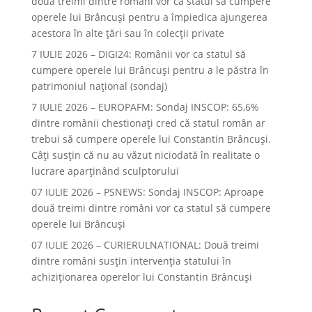
două treimi dintre români vor ca statul să cumpere
operele lui Brâncuşi pentru a împiedica ajungerea
acestora în alte ţări sau în colecţii private
7 IULIE 2026 – DIGI24: Românii vor ca statul să
cumpere operele lui Brâncuși pentru a le păstra în
patrimoniul național (sondaj)
7 IULIE 2026 – EUROPAFM: Sondaj INSCOP: 65,6%
dintre românii chestionați cred că statul român ar
trebui să cumpere operele lui Constantin Brâncuși.
Câți susțin că nu au văzut niciodată în realitate o
lucrare aparținând sculptorului
07 IULIE 2026 – PSNEWS: Sondaj INSCOP: Aproape
două treimi dintre români vor ca statul să cumpere
operele lui Brâncuși
07 IULIE 2026 – CURIERULNATIONAL: Două treimi
dintre români susțin intervenția statului în
achiziționarea operelor lui Constantin Brâncuși