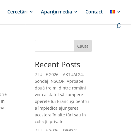
Cercetări
Apariții media
Contact
Caută
Recent Posts
7 IULIE 2026 – AKTUAL24:
Sondaj INSCOP: Aproape
două treimi dintre români
rie-
vor ca statul să cumpere
 In
operele lui Brâncuşi pentru
mbat
a împiedica ajungerea
acestora în alte ţări sau în
colecţii private
-
7 IULIE 2026 – DIGI24: