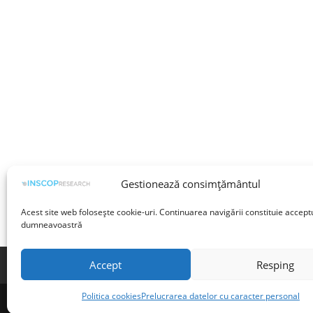
Gestionează consimțământul
Acest site web folosește cookie-uri. Continuarea navigării constituie accept
dumneavoastră
Accept
Resping
Termeni și condiții
Prelucrarea datelor cu 
Politica cookies
Prelucrarea datelor cu caracter personal
©INSCOP Research