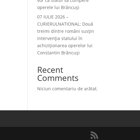
vor ca statul să cumpere
operele lui Brâncuși
07 IULIE 2026 –
CURIERULNATIONAL: Două
treimi dintre români susțin
intervenția statului în
achiziționarea operelor lui
Constantin Brâncuși
Recent
Comments
Niciun comentariu de arătat.