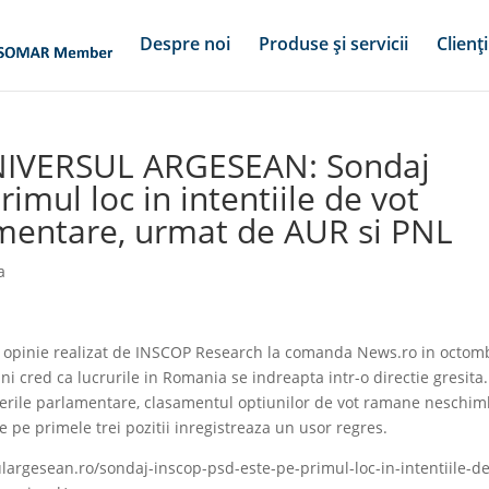
Despre noi
Produse și servicii
Clienți
UNIVERSUL ARGESEAN: Sondaj
imul loc in intentiile de vot
amentare, urmat de AUR si PNL
a
pinie realizat de INSCOP Research la comanda News.ro in octomb
 cred ca lucrurile in Romania se indreapta intr-o directie gresita.
egerile parlamentare, clasamentul optiunilor de vot ramane neschi
e pe primele trei pozitii inregistreaza un usor regres.
largesean.ro/sondaj-inscop-psd-este-pe-primul-loc-in-intentiile-de