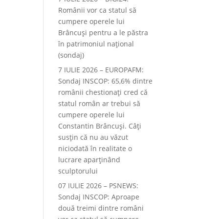
Românii vor ca statul să
cumpere operele lui
Brâncuși pentru a le păstra
în patrimoniul național
(sondaj)
7 IULIE 2026 – EUROPAFM:
Sondaj INSCOP: 65,6% dintre
românii chestionați cred că
statul român ar trebui să
cumpere operele lui
Constantin Brâncuși. Câți
susțin că nu au văzut
niciodată în realitate o
lucrare aparținând
sculptorului
07 IULIE 2026 – PSNEWS:
Sondaj INSCOP: Aproape
două treimi dintre români