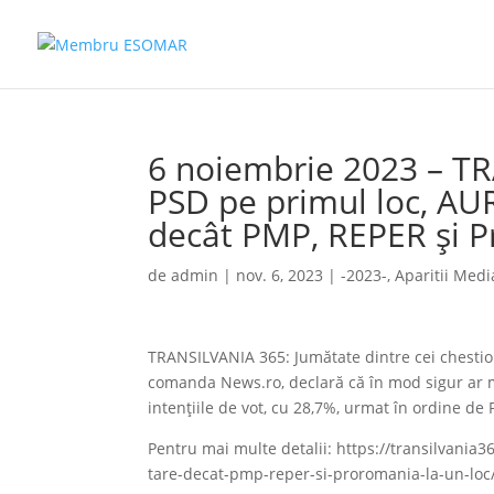
6 noiembrie 2023 – T
PSD pe primul loc, AUR
decât PMP, REPER și P
de
admin
|
nov. 6, 2023
|
-2023-
,
Aparitii Medi
TRANSILVANIA 365: Jumătate dintre cei chestion
comanda News.ro, declară că în mod sigur ar me
intenţiile de vot, cu 28,7%, urmat în ordine d
Pentru mai multe detalii: https://transilvania
tare-decat-pmp-reper-si-proromania-la-un-loc