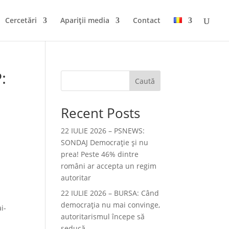
Cercetări
Apariții media
Contact
:
Caută
Recent Posts
22 IULIE 2026 – PSNEWS:
SONDAJ Democrație și nu
prea! Peste 46% dintre
a
români ar accepta un regim
autoritar
22 IULIE 2026 – BURSA: Când
democraţia nu mai convinge,
i-
autoritarismul începe să
seducă