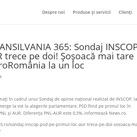
Despre noi
Produse și servicii
Clienți
RANSILVANIA 365: Sondaj INSCOP
 trece pe doi! Șoșoacă mai tare
roRomânia la un loc
a
aţi în cadrul unui Sondaj de opinie naţional realizat de INSCOP, l
rge la vot la alegerile parlamentare, PSD fiind pe primul loc în
e PNL şi AUR. Diferenţa PNL-AUR este 0,3%, informează News.ro.
365.ro/sondaj-inscop-psd-pe-primul-loc-aur-trece-pe-doi-sosoaca-ma
/