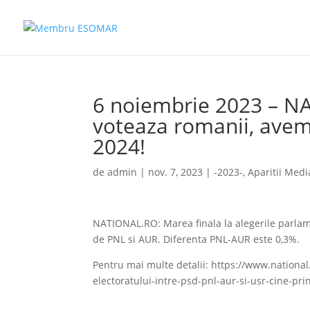
6 noiembrie 2023 – N
voteaza romanii, avem
2024!
de
admin
|
nov. 7, 2023
|
-2023-
,
Aparitii Medi
NATIONAL.RO: Marea finala la alegerile parlam
de PNL si AUR. Diferenta PNL-AUR este 0,3%.
Pentru mai multe detalii: https://www.national
electoratului-intre-psd-pnl-aur-si-usr-cine-pr