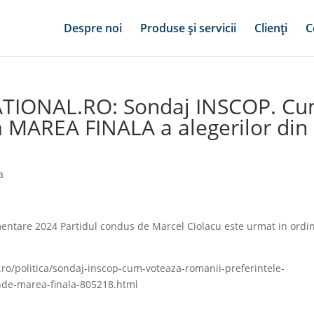
Despre noi
Produse și servicii
Clienți
C
ATIONAL.RO: Sondaj INSCOP. C
 MAREA FINALA a alegerilor din
a
entare 2024 Partidul condus de Marcel Ciolacu este urmat in ordi
.ro/politica/sondaj-inscop-cum-voteaza-romanii-preferintele-
inde-marea-finala-805218.html