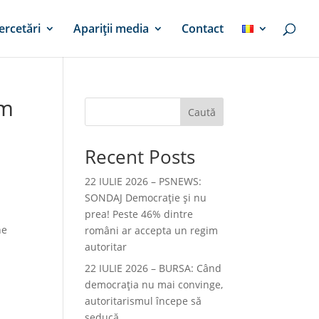
ercetări
Apariții media
Contact
um
Caută
Recent Posts
22 IULIE 2026 – PSNEWS:
SONDAJ Democrație și nu
prea! Peste 46% dintre
ne
români ar accepta un regim
autoritar
22 IULIE 2026 – BURSA: Când
democraţia nu mai convinge,
autoritarismul începe să
seducă