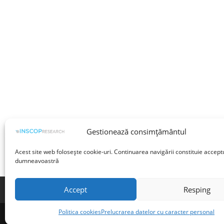
Gestionează consimțământul
Acest site web folosește cookie-uri. Continuarea navigării constituie accept
dumneavoastră
Accept
Resping
Termeni și condiții
Prelucrarea datelor cu 
Politica cookies
Prelucrarea datelor cu caracter personal
©INSCOP Research