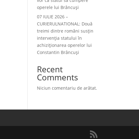
vor ca statul să cumpere
operele lui Brâncuși
07 IULIE 2026 –
CURIERULNATIONAL: Două
treimi dintre români susțin
intervenția statului în
achiziționarea operelor lui
Constantin Brâncuși
Recent
Comments
Niciun comentariu de arătat.