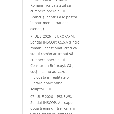
Românii vor ca statul să
cumpere operele lui
Brâncuși pentru a le păstra
în patrimoniul național
(sondaj)
7 IULIE 2026 – EUROPAFM:
Sondaj INSCOP: 65,6% dintre
românii chestionați cred că
statul român ar trebui să
cumpere operele lui
Constantin Brâncuși. Câți
susțin că nu au văzut
niciodată în realitate o
lucrare aparținând
sculptorului
07 IULIE 2026 – PSNEWS:
Sondaj INSCOP: Aproape
două treimi dintre români