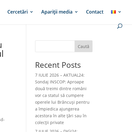
Cercetări
Apariții media
Contact
u
Caută
l
Recent Posts
7 IULIE 2026 – AKTUAL24:
Sondaj INSCOP: Aproape
două treimi dintre români
vor ca statul să cumpere
operele lui Brâncuşi pentru
a împiedica ajungerea
acestora în alte ţări sau în
sd-
colecţii private
7 IULIE 2026 – DIGI24: