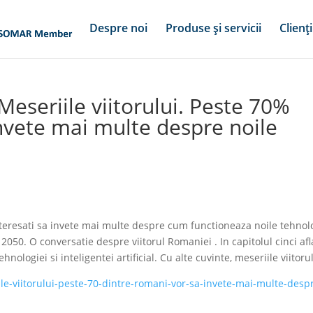
Despre noi
Produse și servicii
Clienți
Meseriile viitorului. Peste 70%
nvete mai multe despre noile
nteresati sa invete mai multe despre cum functioneaza noile tehnolo
50. O conversatie despre viitorul Romaniei . In capitolul cinci af
nologiei si inteligentei artificial. Cu alte cuvinte, meseriile viitorul
ile-viitorului-peste-70-dintre-romani-vor-sa-invete-mai-multe-desp