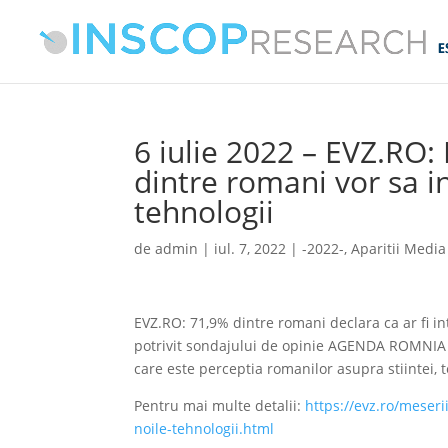
6 iulie 2022 – EVZ.RO: 
dintre romani vor sa i
tehnologii
de
admin
|
iul. 7, 2022
|
-2022-
,
Aparitii Media
EVZ.RO: 71,9% dintre romani declara ca ar fi i
potrivit sondajului de opinie AGENDA ROMNIA 20
care este perceptia romanilor asupra stiintei, teh
Pentru mai multe detalii:
https://evz.ro/meseri
noile-tehnologii.html