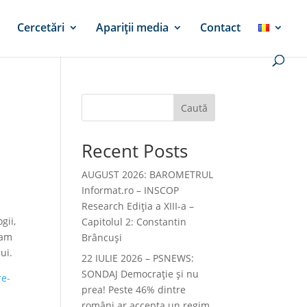
Cercetări
Apariții media
Contact
Caută
Recent Posts
AUGUST 2026: BAROMETRUL
Informat.ro – INSCOP
Research Ediția a XIII-a –
gii,
Capitolul 2: Constantin
lam
Brâncuși
ui.
22 IULIE 2026 – PSNEWS:
SONDAJ Democrație și nu
re-
prea! Peste 46% dintre
români ar accepta un regim