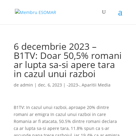
6 decembrie 2023 –
B1TV: Doar 50,5% romani
ar lupta sa-si apere tara
in cazul unui razboi
de
admin
|
dec. 6, 2023
|
-2023-
,
Aparitii Media
B1TV: In cazul unui razboi, aproape 20% dintre
romani ar emigra In cazul unui razboi in care
Romania ar fi atacata, 50.5% dintre romani declara
ca ar lupta sa-si apere tara, 11.8% spun ca s-ar
ascunde pana trece razboiul, iar 19.4% ca ar emigra.