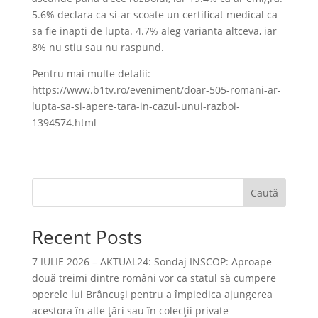
5.6% declara ca si-ar scoate un certificat medical ca
sa fie inapti de lupta. 4.7% aleg varianta altceva, iar
8% nu stiu sau nu raspund.
Pentru mai multe detalii:
https://www.b1tv.ro/eveniment/doar-505-romani-ar-
lupta-sa-si-apere-tara-in-cazul-unui-razboi-
1394574.html
Caută
Recent Posts
7 IULIE 2026 – AKTUAL24: Sondaj INSCOP: Aproape
două treimi dintre români vor ca statul să cumpere
operele lui Brâncuşi pentru a împiedica ajungerea
acestora în alte ţări sau în colecţii private