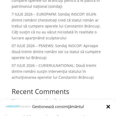
cumpere operele lui Brâncuși pentru a le păstra în
patrimoniul național (sondaj)
7 IULIE 2026 – EUROPAFM: Sondaj INSCOP: 65,6%
dintre românii chestionați cred că statul român ar
trebui să cumpere operele lui Constantin Brâncuși.
Câți susțin că nu au văzut niciodată în realitate o
lucrare aparținând sculptorului
07 IULIE 2026 – PSNEWS: Sondaj INSCOP: Aproape
două treimi dintre români vor ca statul să cumpere
operele lui Brâncuși
07 IULIE 2026 – CURIERULNATIONAL: Două treimi
dintre români susțin intervenția statului în
achiziționarea operelor lui Constantin Brâncuși
Recent Comments
Niciun comentariu de arătat.
Gestionează consimțământul