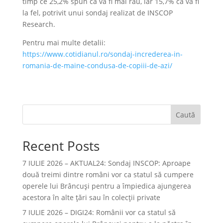
timp ce 25,2% spun că va fi mai rău, iar 15,7% că va fi
la fel, potrivit unui sondaj realizat de INSCOP
Research.
Pentru mai multe detalii:
https://www.cotidianul.ro/sondaj-increderea-in-
romania-de-maine-condusa-de-copiii-de-azi/
Caută
Recent Posts
7 IULIE 2026 – AKTUAL24: Sondaj INSCOP: Aproape
două treimi dintre români vor ca statul să cumpere
operele lui Brâncuşi pentru a împiedica ajungerea
acestora în alte ţări sau în colecţii private
7 IULIE 2026 – DIGI24: Românii vor ca statul să