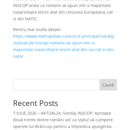
INSCOP arata ca romanii se opun intr-o majoritate
covarsitoare iesirii atat din Uniunea Europeana, cat
si din NATO.
Pentru mai multe detalii:
https://www.metropolatv.ro/articol-principal/sondaj-
realizat-de-inscop-romanii-se-opun-intr-o-
majoritate-covarsitoare-iesirii-atat-din-ue-cat-si-din-
nato/
Caută
Recent Posts
7 IULIE 2026 – AKTUAL24: Sondaj INSCOP: Aproape
două treimi dintre români vor ca statul să cumpere
operele lui Brâncuşi pentru a împiedica ajungerea