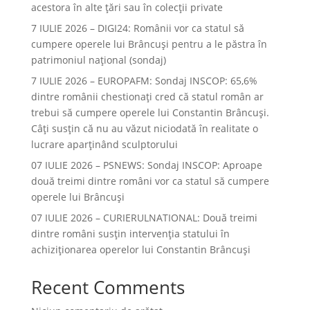
acestora în alte ţări sau în colecţii private
7 IULIE 2026 – DIGI24: Românii vor ca statul să
cumpere operele lui Brâncuși pentru a le păstra în
patrimoniul național (sondaj)
7 IULIE 2026 – EUROPAFM: Sondaj INSCOP: 65,6%
dintre românii chestionați cred că statul român ar
trebui să cumpere operele lui Constantin Brâncuși.
Câți susțin că nu au văzut niciodată în realitate o
lucrare aparținând sculptorului
07 IULIE 2026 – PSNEWS: Sondaj INSCOP: Aproape
două treimi dintre români vor ca statul să cumpere
operele lui Brâncuși
07 IULIE 2026 – CURIERULNATIONAL: Două treimi
dintre români susțin intervenția statului în
achiziționarea operelor lui Constantin Brâncuși
Recent Comments