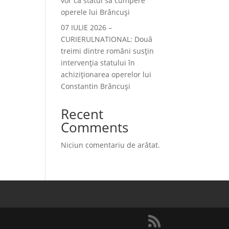
vor ca statul să cumpere
operele lui Brâncuși
07 IULIE 2026 –
CURIERULNATIONAL: Două
treimi dintre români susțin
intervenția statului în
achiziționarea operelor lui
Constantin Brâncuși
Recent
Comments
Niciun comentariu de arătat.