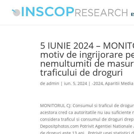
5 IUNIE 2024 – MONIT
motiv de ingrijorare 
nemultumiti de masuri
traficului de droguri
de
admin
|
iun. 5, 2024
|
-2024
,
Aparitii Media
MONITORUL CJ: Consumul si traficul de droguri
acestora cred ca autoritatile nu iau suficien
considera traficul si consumul de droguri drept
Depositphotos.com Potrivit Agentiei Nationale 
de droguri este 13 ani . Potrivit unei statisti