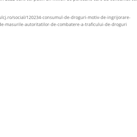
ulcj.ro/social/120234-consumul-de-droguri-motiv-de-ingrijorare-
-masurile-autoritatilor-de-combatere-a-traficului-de-droguri