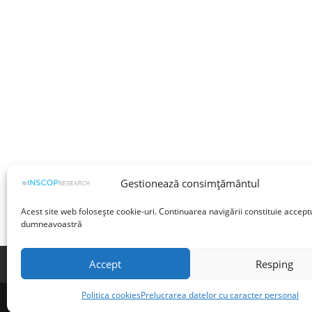
Gestionează consimțământul
Acest site web folosește cookie-uri. Continuarea navigării constituie accept
dumneavoastră
Accept
Resping
Termeni și condiții
Prelucrarea datelor cu 
Politica cookies
Prelucrarea datelor cu caracter personal
©INSCOP Research