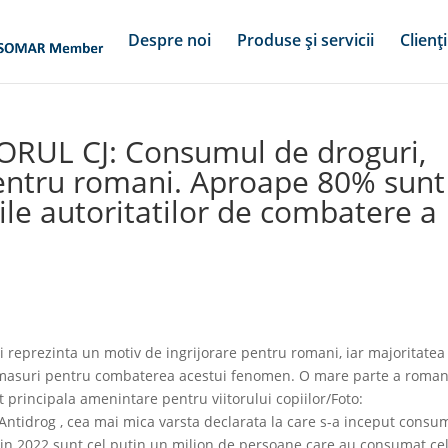
Despre noi
Produse și servicii
Clienți
ORUL CJ: Consumul de droguri,
pentru romani. Aproape 80% sunt
le autoritatilor de combatere a
 reprezinta un motiv de ingrijorare pentru romani, iar majoritatea
te masuri pentru combaterea acestui fenomen. O mare parte a roman
 principala amenintare pentru viitorului copiilor/Foto:
Antidrog , cea mai mica varsta declarata la care s-a inceput consu
ci din 2022 sunt cel putin un milion de persoane care au consumat ce