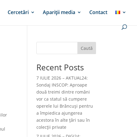
Cercetări
Apariții media
Contact
Caută
Recent Posts
7 IULIE 2026 – AKTUAL24:
Sondaj INSCOP: Aproape
două treimi dintre români
vor ca statul să cumpere
operele lui Brâncuşi pentru
a împiedica ajungerea
ilor
acestora în alte ţări sau în
colecţii private
mul
l
7 IULIE 2026 – DIGI24: