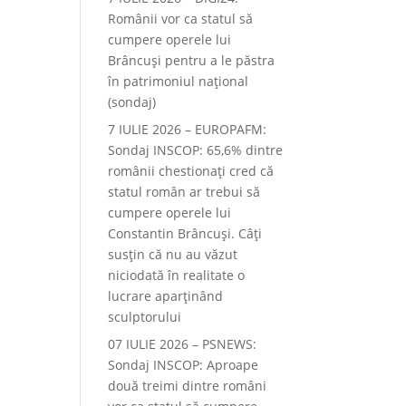
Românii vor ca statul să
cumpere operele lui
Brâncuși pentru a le păstra
în patrimoniul național
(sondaj)
7 IULIE 2026 – EUROPAFM:
Sondaj INSCOP: 65,6% dintre
românii chestionați cred că
statul român ar trebui să
cumpere operele lui
Constantin Brâncuși. Câți
susțin că nu au văzut
niciodată în realitate o
lucrare aparținând
sculptorului
07 IULIE 2026 – PSNEWS:
Sondaj INSCOP: Aproape
două treimi dintre români