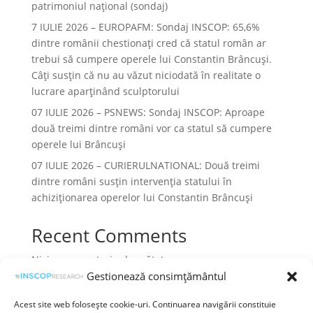
patrimoniul național (sondaj)
7 IULIE 2026 – EUROPAFM: Sondaj INSCOP: 65,6%
dintre românii chestionați cred că statul român ar
trebui să cumpere operele lui Constantin Brâncuși.
Câți susțin că nu au văzut niciodată în realitate o
lucrare aparținând sculptorului
07 IULIE 2026 – PSNEWS: Sondaj INSCOP: Aproape
două treimi dintre români vor ca statul să cumpere
operele lui Brâncuși
07 IULIE 2026 – CURIERULNATIONAL: Două treimi
dintre români susțin intervenția statului în
achiziționarea operelor lui Constantin Brâncuși
Recent Comments
Niciun comentariu de arătat.
Gestionează consimțământul
Acest site web folosește cookie-uri. Continuarea navigării constituie