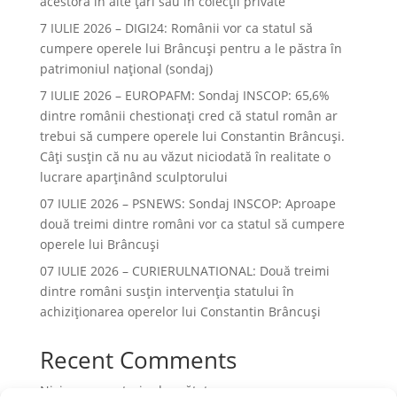
acestora în alte ţări sau în colecţii private
7 IULIE 2026 – DIGI24: Românii vor ca statul să
cumpere operele lui Brâncuși pentru a le păstra în
patrimoniul național (sondaj)
7 IULIE 2026 – EUROPAFM: Sondaj INSCOP: 65,6%
dintre românii chestionați cred că statul român ar
trebui să cumpere operele lui Constantin Brâncuși.
Câți susțin că nu au văzut niciodată în realitate o
lucrare aparținând sculptorului
07 IULIE 2026 – PSNEWS: Sondaj INSCOP: Aproape
două treimi dintre români vor ca statul să cumpere
operele lui Brâncuși
07 IULIE 2026 – CURIERULNATIONAL: Două treimi
dintre români susțin intervenția statului în
achiziționarea operelor lui Constantin Brâncuși
Recent Comments
Niciun comentariu de arătat.