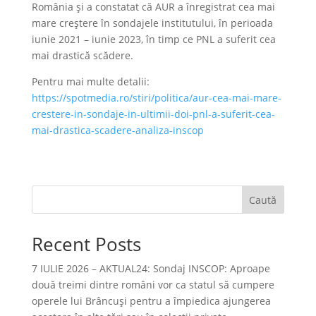
România şi a constatat că AUR a înregistrat cea mai
mare creștere în sondajele institutului, în perioada
iunie 2021 – iunie 2023, în timp ce PNL a suferit cea
mai drastică scădere.
Pentru mai multe detalii:
https://spotmedia.ro/stiri/politica/aur-cea-mai-mare-
crestere-in-sondaje-in-ultimii-doi-pnl-a-suferit-cea-
mai-drastica-scadere-analiza-inscop
Caută
Recent Posts
7 IULIE 2026 – AKTUAL24: Sondaj INSCOP: Aproape
două treimi dintre români vor ca statul să cumpere
operele lui Brâncuşi pentru a împiedica ajungerea